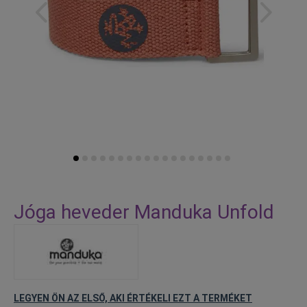
Skip
to
Jóga heveder Manduka Unfold
the
beginning
of
the
images
gallery
LEGYEN ÖN AZ ELSŐ, AKI ÉRTÉKELI EZT A TERMÉKET