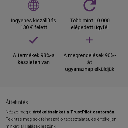
Ingyenes kiszállítás
Több mint 10 000
130 € felett
elégedett ügyfél
A termékek 98%-a
A megrendelések 90%-
készleten van
át
ugyanaznap elküldjük
Áttekintés
Nézze meg a
értékeléseinket a TrustPilot csatornán
.
Tekintse meg sok felhasználó tapasztalatát, és értékeljen
minket is! Hálásak leszünk.