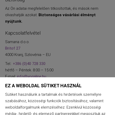
Az Ön adatai megfelelően titkosítottak, és mások nem
olvashatják azokat.
Biztonságos vásárlási élményt
nyújtunk.
Kapcsolatfelvétel
Samana d.o.o.
Britof 27
4000 Kranj, Szlovénia – EU
Tel.:
+386 (0)40 728 330
hétfő – Péntek. 8:00 – 15:00
E-mail:
info@yogaline.hu
EZ A WEBOLDAL SÜTIKET HASZNÁL
Sütiket használunk a tartalmak és hirdetések személyre
szabásához, közösségi funkciók biztosításához, valamint
weboldalforgalmunk elemzéséhez. Ezenkívül közösségi
média-, hirdető- és elemező partnereinkkel megosztjuk az