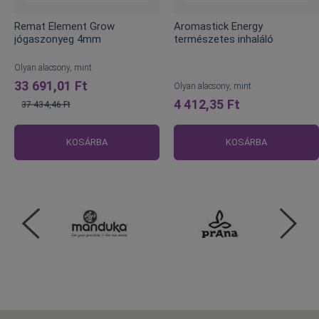
Remat Element Grow
Aromastick Energy
jógaszonyeg 4mm
természetes inhaláló
Olyan alacsony, mint
33 691,01 Ft
Olyan alacsony, mint
4 412,35 Ft
37 434,46 Ft
Normál
ár
KOSÁRBA
KOSÁRBA