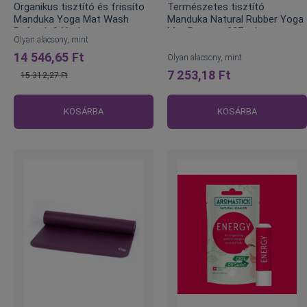
Organikus tisztító és frissíto
Természetes tisztító
Manduka Yoga Mat Wash
Manduka Natural Rubber Yoga
Refresh 946ml
Mat Restore 227 ml
Olyan alacsony, mint
14 546,65 Ft
Olyan alacsony, mint
7 253,18 Ft
15 312,27 Ft
Normál
ár
KOSÁRBA
KOSÁRBA