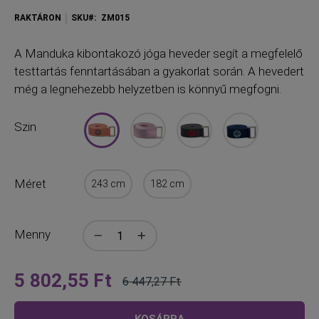
RAKTÁRON
SKU
ZM015
A
Manduka kibontakozó jóga heveder segít a megfelelő
testtartás fenntartásában a gyakorlat során. A hevedert
még a legnehezebb helyzetben is könnyű megfogni.
Szin
Méret
243 cm
182 cm
Menny
5 802,55 Ft
6 447,27 Ft
Olyan
Normál
alacsony,
ár