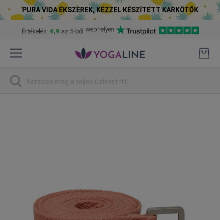
PURA VIDA ÉKSZEREK, KÉZZEL KÉSZÍTETT KARKÖTŐK
webhelyen
Értékelés:
4,9
az 5-ből
Skip
to
Content
Keresés
Skip
to
the
end
of
the
images
gallery