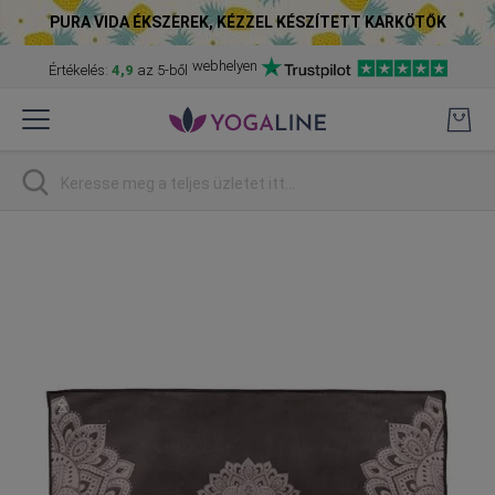
PURA VIDA ÉKSZEREK, KÉZZEL KÉSZÍTETT KARKÖTŐK
webhelyen
Értékelés:
4,9
az 5-ből
Skip
to
Content
Keresés
Skip
to
the
end
of
the
images
gallery