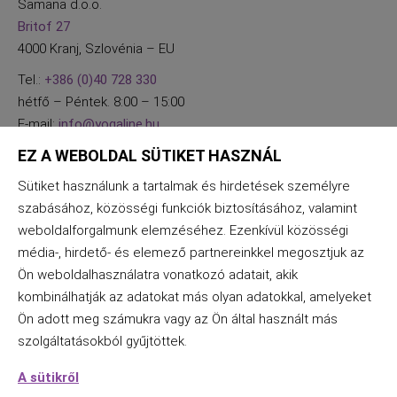
Samana d.o.o.
Britof 27
4000 Kranj, Szlovénia – EU
Tel.:
+386 (0)40 728 330
hétfő – Péntek. 8:00 – 15:00
E-mail:
info@yogaline.hu
EZ A WEBOLDAL SÜTIKET HASZNÁL
Sütiket használunk a tartalmak és hirdetések személyre
szabásához, közösségi funkciók biztosításához, valamint
weboldalforgalmunk elemzéséhez. Ezenkívül közösségi
média-, hirdető- és elemező partnereinkkel megosztjuk az
Ön weboldalhasználatra vonatkozó adatait, akik
kombinálhatják az adatokat más olyan adatokkal, amelyeket
Ön adott meg számukra vagy az Ön által használt más
szolgáltatásokból gyűjtöttek.
A sütikről