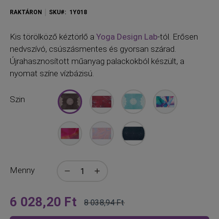
RAKTÁRON
SKU
1Y018
Kis
törölköző kéztörlő a
Yoga Design Lab
-tól. Erősen
nedvszívó, csúszásmentes és gyorsan szárad.
Újrahasznosított műanyag palackokból készült, a
nyomat színe vízbázisú.
Szin
Menny
6 028,20 Ft
8 038,94 Ft
Olyan
Normál