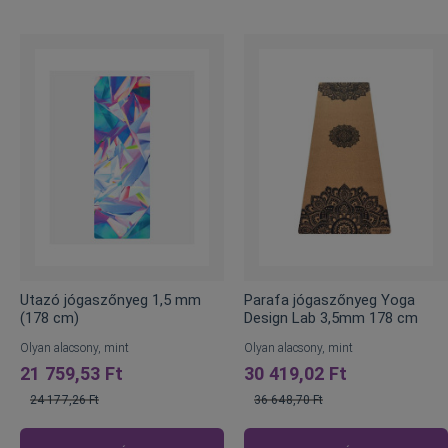
Utazó jógaszőnyeg 1,5 mm
Parafa jógaszőnyeg Yoga
(178 cm)
Design Lab 3,5mm 178 cm
Olyan alacsony, mint
Olyan alacsony, mint
21 759,53 Ft
30 419,02 Ft
24 177,26 Ft
36 648,70 Ft
Normál
Normál
ár
ár