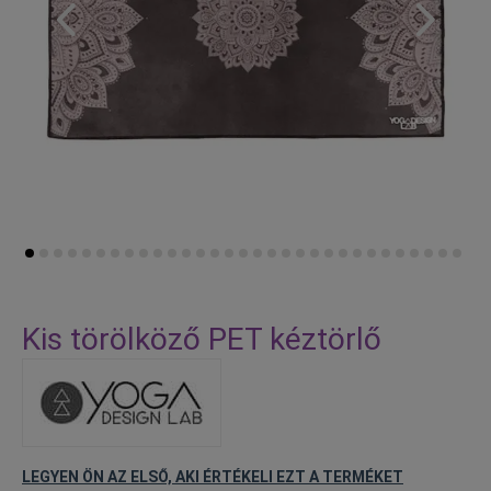
Skip
to
Kis törölköző PET kéztörlő
the
beginning
of
the
images
gallery
LEGYEN ÖN AZ ELSŐ, AKI ÉRTÉKELI EZT A TERMÉKET