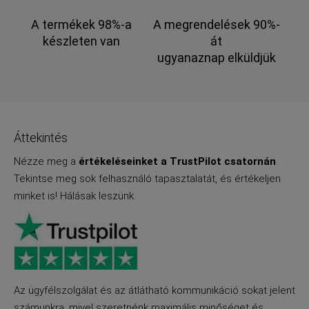
A termékek 98%-a
A megrendelések 90%-
készleten van
át
ugyanaznap elküldjük
Áttekintés
Nézze meg a
értékeléseinket a TrustPilot csatornán
.
Tekintse meg sok felhasználó tapasztalatát, és értékeljen
minket is! Hálásak leszünk.
Az ügyfélszolgálat és az átlátható kommunikáció sokat jelent
számunkra, mivel szeretnénk maximális minőséget és