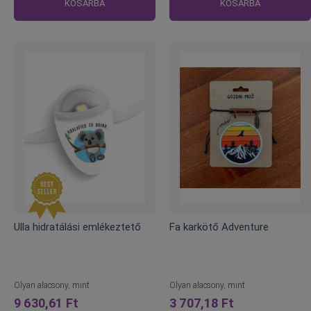
KOSÁRBA
KOSÁRBA
Ulla hidratálási emlékeztető
Fa karkötő Adventure
Olyan alacsony, mint
Olyan alacsony, mint
9 630,61 Ft
3 707,18 Ft