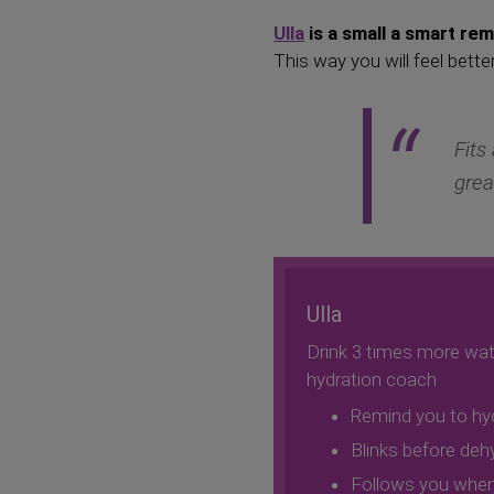
Ulla
is a small a smart re
This way you will feel better
Fits
grea
Ulla
Drink 3 times more wat
hydration coach
Remind you to hyd
Blinks before deh
Follows you when