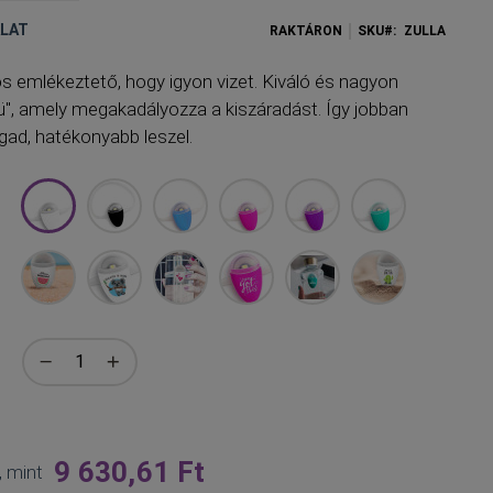
ÁLAT
RAKTÁRON
SKU
ZULLA
s emlékeztető, hogy igyon vizet. Kiváló és nagyon
ü", amely megakadályozza a kiszáradást. Így jobban
ad, hatékonyabb leszel.
9 630,61 Ft
, mint