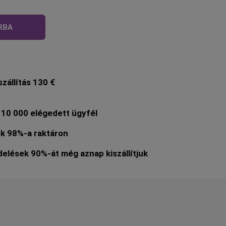
RBA
zállítás 130 €
10 000 elégedett ügyfél
k 98%-a raktáron
lések 90%-át még aznap kiszállítjuk