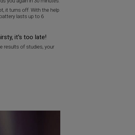
nds you again in 30 minutes.
 it turns off. With the help
battery lasts up to 6
ty, it's too late!
e results of studies, your