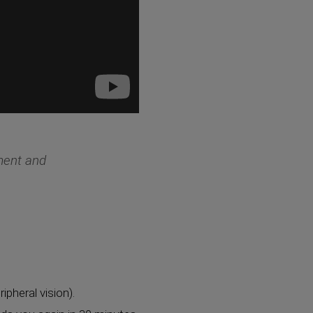
pment and
ipheral vision).