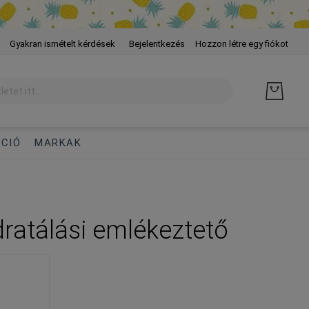
Skip
Gyakran ismételt kérdések
Bejelentkezés
Hozzon létre egy fiókot
to
Cont
CIÓ
MARKAK
idratálási emlékeztető