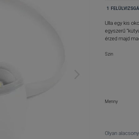
1
FELÜLVIZSG
Ulla
egy kis oko
egyszerű "küty
érzed majd mag
Szin
Menny
Olyan alacsony