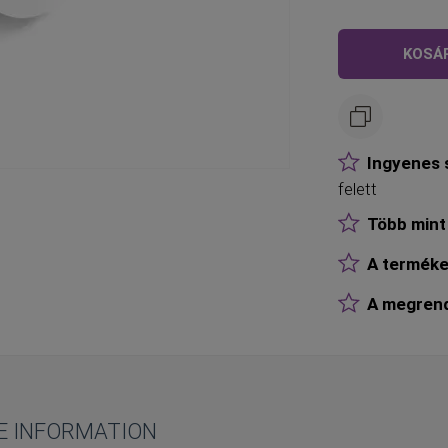
KOSÁ
Ingyenes s
felett
Több mint 
A terméke
A megrende
E INFORMATION