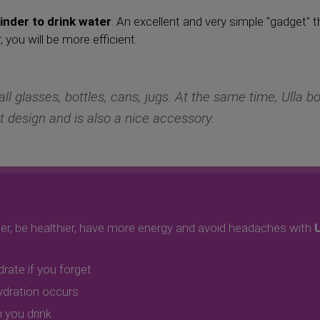
minder to drink water
. An excellent and very simple "gadget" 
, you will be more efficient.
 all glasses, bottles, cans, jugs. At the same time, Ulla b
t design and is also a nice accessory.
er, be healthier, have more energy and avoid headaches with
rate if you forget
ydration occurs
 you drink