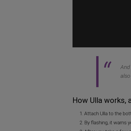
And 
als
How Ulla works, a
Attach Ulla to the bott
By flashing, it warns y