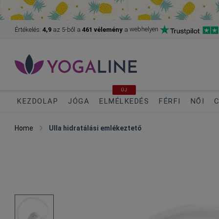
webhelyen
Értékelés:
4,9
az 5-ből
a
461 vélemény
a
ÚJ
KEZDOLAP
JÓGA
ELMÉLKEDÉS
FÉRFI
NŐI
C
Home
Ulla hidratálási emlékeztető
Skip
to
the
end
of
the
images