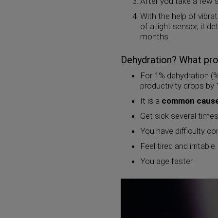
After you take a few 
With the help of vibra
of a light sensor, it 
months.
Dehydration? What prob
For 1% dehydration (% 
productivity drops by
It is a
common cause 
Get sick several times
You have difficulty co
Feel tired and irritable.
You age faster.