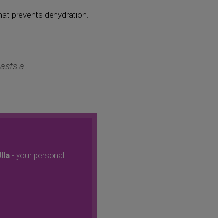
that prevents dehydration.
oasts a
Ulla
- your personal