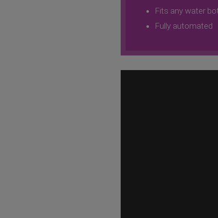
Fits any water bot
Fully automated