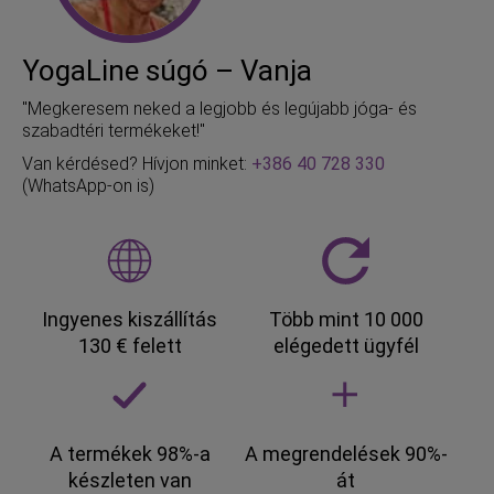
YogaLine súgó – Vanja
"Megkeresem neked a legjobb és legújabb jóga- és
szabadtéri termékeket!"
Van kérdésed? Hívjon minket:
+386 40 728 330
(WhatsApp-on is)
Ingyenes kiszállítás
Több mint 10 000
130 € felett
elégedett ügyfél
A termékek 98%-a
A megrendelések 90%-
készleten van
át