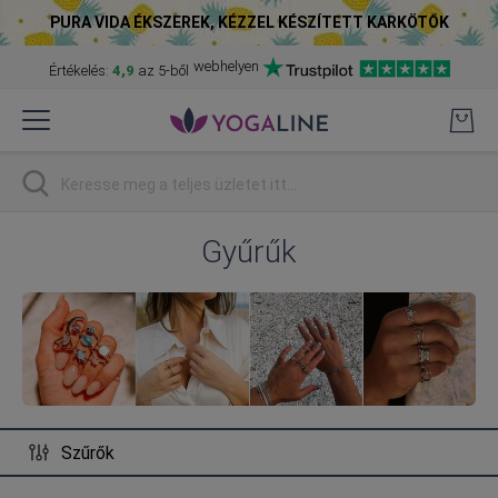
PURA VIDA ÉKSZEREK, KÉZZEL KÉSZÍTETT KARKÖTŐK
webhelyen
Értékelés:
4,9
az 5-ből
Skip
to
Content
Keresés
Gyűrűk
Szűrők