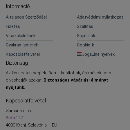
Információ
Általános Szerződési
Adatvédelmi nyilatkozat
Feltételek
Fizetés
Szállítás
Visszaküldések
Saját fiók
Gyakran Ismételt
Cookie-k
Kérdések
Kapcsolatfelvétel
JogaLine nyelvek
Biztonság
Az Ön adatai megfelelően titkosítottak, és mások nem
olvashatják azokat.
Biztonságos vásárlási élményt
nyújtunk.
Kapcsolatfelvétel
Samana d.o.o.
Britof 27
4000 Kranj, Szlovénia – EU