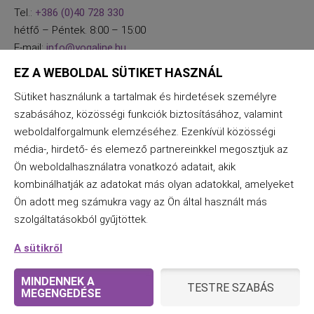
Tel.:
+386 (0)40 728 330
hétfő – Péntek. 8:00 – 15:00
E-mail:
info@yogaline.hu
EZ A WEBOLDAL SÜTIKET HASZNÁL
Sütiket használunk a tartalmak és hirdetések személyre
szabásához, közösségi funkciók biztosításához, valamint
weboldalforgalmunk elemzéséhez. Ezenkívül közösségi
média-, hirdető- és elemező partnereinkkel megosztjuk az
Ön weboldalhasználatra vonatkozó adatait, akik
kombinálhatják az adatokat más olyan adatokkal, amelyeket
Ön adott meg számukra vagy az Ön által használt más
szolgáltatásokból gyűjtöttek.
A sütikről
MINDENNEK A
TESTRE SZABÁS
MEGENGEDÉSE