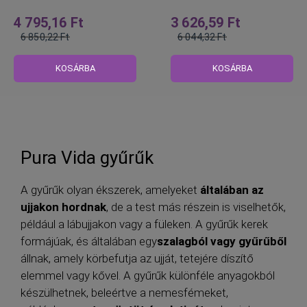
4 795,16 Ft
3 626,59 Ft
6 850,22 Ft
6 044,32 Ft
Normál
Normál
ár
ár
KOSÁRBA
KOSÁRBA
Pura Vida gyűrűk
A gyűrűk olyan ékszerek, amelyeket
általában az
ujjakon hordnak
, de a test más részein is viselhetők,
például a lábujjakon vagy a füleken. A gyűrűk kerek
formájúak, és általában egy
szalagból vagy gyűrűből
állnak, amely körbefutja az ujját, tetejére díszítő
elemmel vagy kővel. A gyűrűk különféle anyagokból
készülhetnek, beleértve a nemesfémeket,