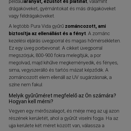
például
aranyat, ezüstöt és platinát
, valamint
drágaköveket, gyémántokat és más drágaköveket
vagy féldrágaköveket.
A legtöbb Pura Vida gyűrű
zománcozott, ami
biztosítja az ellenállást és a fényt
. A zománc
kezelési eljárás üvegporral és magas hőmérsékleten.
Ez egy üveg porbevonat. A cikket üvegporral
megszórjuk, 800-900 fokra melegítjük, a por
megolvad, majd kihűlve megkeményedik, és fényes,
sima, vegyszerálló és tartós mázat képződik. A
zománcozott elem ellenáll az UV sugárzásnak, a
színe nem fakul.
Melyik gyűrűméret megfelelő az Ön számára?
Hogyan kell mérni?
Vegyen egy mérőszalagot, és mérje meg az ujj azon
részének kerületét, ahol a gyűrűt viselni fogja. Ha az
ujja kerülete két méret között van, válassza a