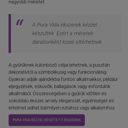
nagyobb méretet.
A Pura Vida ékszerek kézzel
készültek. Ezért a méretek
darabonként kissé eltérhetnek.
A gyűrűknek különböző céljai lehetnek, a pusztán
dekoratívtól a szimbolikusig vagy funkcionálisig.
Gyakran adják ajándékba fontos alkalmakkor, például
eljegyzések, esküvők, ballagások vagy évfordulók
alkalmából. Összességében a gyűrűk időtlen és
sokoldalú ékszer, amely eleganciát, egyéniséget és
értelmet adhat bármilyen ruhához vagy alkalomhoz.
PURA VIDA KÉZZEL KÉSZÍTETT ÉKSZEREK