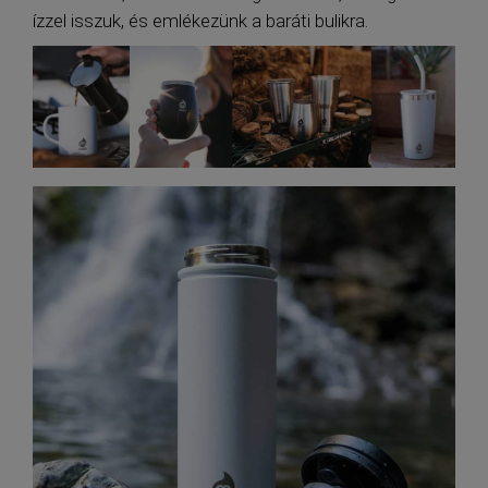
ízzel isszuk, és emlékezünk a baráti bulikra.