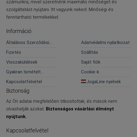
számunkra, mivel szeretnénk maximális minőséget és
szolgáltatást nyújtani. Itt vagyunk neked. Minőségi és
fenntartható termékekkel.
Információ
Általános Szerződési
Adatvédelmi nyilatkozat
Feltételek
Fizetés
Szállítás
Visszaküldések
Saját fiók
Gyakran Ismételt
Cookie-k
Kérdések
Kapcsolatfelvétel
JogaLine nyelvek
Biztonság
Az Ön adatai megfelelően titkosítottak, és mások nem
olvashatják azokat.
Biztonságos vásárlási élményt
nyújtunk.
Kapcsolatfelvétel