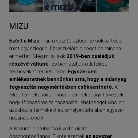
MIZU
Ezért a Mizu
márka vezető szlogenje sokkal több,
mint egy szlogen. Ez viszi előre a céget és minden
érintettet. Még mi is, akik
2019-ben családjuk
részévé váltunk
, és bemutatjuk ötleteiket,
termékeiket területünkön.
Egyszerűen
emlékeztetnek bennünket arra, hogy a műanyag
fogyasztás nagymértékben csökkenthető.
A
Mizu termékcsalád minden termékét úgy tervezték,
hogy többszörös felhasználási lehetőséget kínáljon
azokhoz a termékekhez, amelyek általában egyszer
használatosak!
A Mizunál a probléma kiváltó okára
összpontosítanak. Elkötelezettek
az egyszer