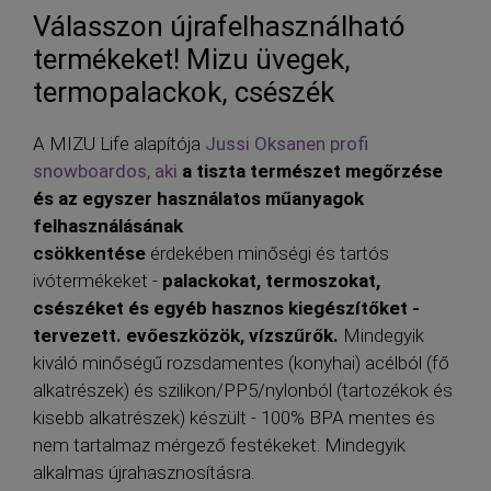
Válasszon újrafelhasználható
termékeket! Mizu üvegek,
termopalackok, csészék
A MIZU Life alapítója
Jussi Oksanen profi
snowboardos, aki
a tiszta természet megőrzése
és az egyszer használatos műanyagok
felhasználásának
csökkentése
érdekében minőségi és tartós
ivótermékeket -
palackokat, termoszokat,
csészéket és egyéb hasznos kiegészítőket -
tervezett. evőeszközök, vízszűrők.
Mindegyik
kiváló minőségű rozsdamentes (konyhai) acélból (fő
alkatrészek) és szilikon/PP5/nylonból (tartozékok és
kisebb alkatrészek) készült - 100% BPA mentes és
nem tartalmaz mérgező festékeket. Mindegyik
alkalmas újrahasznosításra.