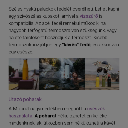
Széles nyakú palackok fedelét cserélheti. Lehet kapni
egy szívószálas kupakot, amivel a
vízszűrő
is
kompatibilis. Az acél fedél remekül működik, ha
nagyobb térfogatú termoszra van szükségünk, vagy
ha ételtárolóként használjuk a termoszt. Kisebb
termoszokhoz jól jön egy
"kávés" fedő
, és akkor van
egy csésze.
Utazó poharak
A Mizunál nagymértékben megnőtt a
csészék
használata.
A poharat
nélkülözhetetlen kelléke
mindenkinek, aki útközben sem nélkülözheti a kávét