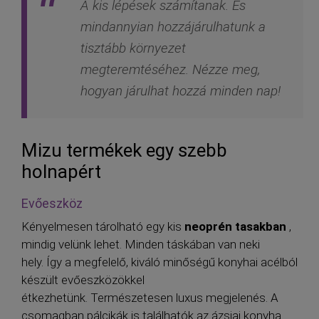
A kis lépések számítanak. És
mindannyian hozzájárulhatunk a
tisztább környezet
megteremtéséhez. Nézze meg,
hogyan járulhat hozzá minden nap!
Mizu termékek egy szebb
holnapért
Evőeszköz
Kényelmesen tárolható egy kis
neoprén tasakban
,
mindig velünk lehet. Minden táskában van neki
hely. Így a megfelelő, kiváló minőségű konyhai acélból
készült evőeszközökkel
étkezhetünk. Természetesen luxus megjelenés. A
csomagban pálcikák is találhatók az ázsiai konyha