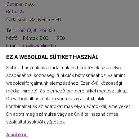
Samana d.o.o.
Britof 27
4000 Kranj, Szlovénia – EU
Tel.:
+386 (0)40 728 330
hétfő – Péntek. 8:00 – 15:00
E-mail:
info@yogaline.hu
EZ A WEBOLDAL SÜTIKET HASZNÁL
Sütiket használunk a tartalmak és hirdetések személyre
szabásához, közösségi funkciók biztosításához, valamint
weboldalforgalmunk elemzéséhez. Ezenkívül közösségi
média-, hirdető- és elemező partnereinkkel megosztjuk az
Ön weboldalhasználatra vonatkozó adatait, akik
kombinálhatják az adatokat más olyan adatokkal, amelyeket
Ön adott meg számukra vagy az Ön által használt más
szolgáltatásokból gyűjtöttek.
A sütikről