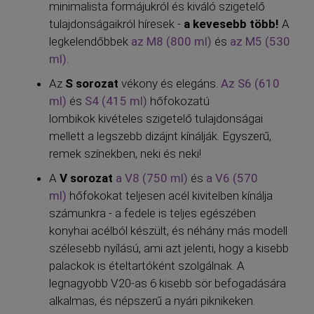
minimalista formájukról és kiváló szigetelő
tulajdonságaikról híresek -
a kevesebb több!
A
legkelendőbbek
az M8 (800 ml)
és
az M5 (530
ml).
Az
S sorozat
vékony és elegáns.
Az S6 (610
ml)
és
S4 (415 ml)
hőfokozatú
lombikok kivételes szigetelő tulajdonságai
mellett a legszebb dizájnt kínálják. Egyszerű,
remek színekben, neki és neki!
A
V sorozat
a V8 (750 ml)
és
a V6 (570
ml)
hőfokokat teljesen acél kivitelben kínálja
számunkra - a fedele is teljes egészében
konyhai acélból készült, és néhány más modell
szélesebb nyílású, ami azt jelenti, hogy a kisebb
palackok is ételtartóként szolgálnak. A
legnagyobb V20-as 6 kisebb sör befogadására
alkalmas, és népszerű a nyári piknikeken.