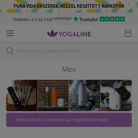
PURA VIDA ÉKSZEREK, KÉZZEL KÉSZÍTETT KARKÖTŐK
webhelyen
Értékelés:
4,9
az 5-ből
Skip
to
Content
Keresés
Mizu
Nem találunk a választéknak megfelelő terméket.