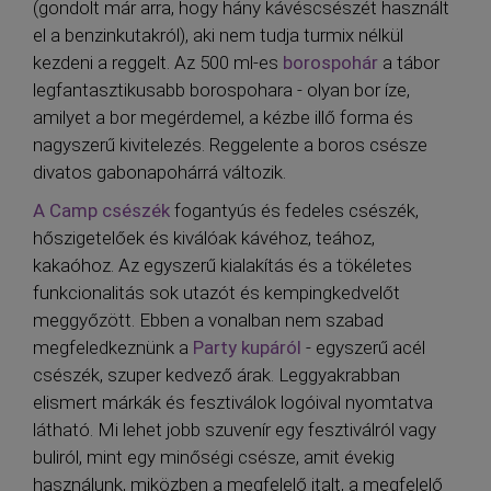
(gondolt már arra, hogy hány kávéscsészét használt
el a benzinkutakról), aki nem tudja turmix nélkül
kezdeni a reggelt. Az 500 ml-es
borospohár
a tábor
legfantasztikusabb borospohara - olyan bor íze,
amilyet a bor megérdemel, a kézbe illő forma és
nagyszerű kivitelezés. Reggelente a boros csésze
divatos gabonapohárrá változik.
A Camp csészék
fogantyús és fedeles csészék,
hőszigetelőek és kiválóak kávéhoz, teához,
kakaóhoz. Az egyszerű kialakítás és a tökéletes
funkcionalitás sok utazót és kempingkedvelőt
meggyőzött. Ebben a vonalban nem szabad
megfeledkeznünk a
Party kupáról
- egyszerű acél
csészék, szuper kedvező árak. Leggyakrabban
elismert márkák és fesztiválok logóival nyomtatva
látható. Mi lehet jobb szuvenír egy fesztiválról vagy
buliról, mint egy minőségi csésze, amit évekig
használunk, miközben a megfelelő italt, a megfelelő