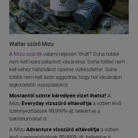
Walter szűrő Mizu
A
Mizu szűrők
valami teljesen "őrült"! Soha többé
nem kell vizes palackot vásárolnia. Soha többé nem
kell nehéz hátizsákot cipelnie vízkészlettel. Soha
többé nem kell azon aggódnia, hogy hol vásároljon
legközelebb vizespalackot.
Mostantól szinte bármilyen vizet ihatsz!
A
Mizu
Everyday vízszűrő eltávolítja
a vízben lévő
szennyeződések 99,999%-át, beleértve a
baktériumokat is.
A Mizu
Advanture vízszűrő eltávolítja
a vízben
lévő szennyeződések 99,999%-át, beleértve a