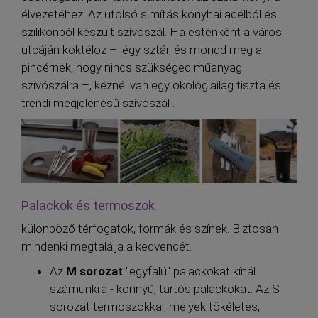
élvezetéhez. Az utolsó simítás konyhai acélból és
szilikonból készült szívószál. Ha esténként a város
utcáján koktéloz – légy sztár, és mondd meg a
pincérnek, hogy nincs szükséged műanyag
szívószálra –, kéznél van egy ökológiailag tiszta és
trendi megjelenésű szívószál
.
Palackok és termoszok
különböző térfogatok, formák és színek. Biztosan
mindenki megtalálja a kedvencét.
Az
M sorozat
"egyfalú" palackokat kínál
számunkra - könnyű, tartós palackokat. Az S
sorozat termoszokkal, melyek tökéletes,