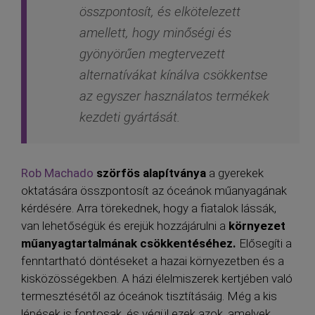
összpontosít, és elkötelezett
amellett, hogy minőségi és
gyönyörűen megtervezett
alternatívákat kínálva csökkentse
az egyszer használatos termékek
kezdeti gyártását.
Rob Machado
szörfös alapítványa
a gyerekek
oktatására összpontosít az óceánok műanyagának
kérdésére. Arra törekednek, hogy a fiatalok lássák,
van lehetőségük és erejük hozzájárulni a
környezet
műanyagtartalmának csökkentéséhez.
Elősegíti a
fenntartható döntéseket a hazai környezetben és a
kisközösségekben. A házi élelmiszerek kertjében való
termesztésétől az óceánok tisztításáig. Még a kis
lépések is fontosak, és végül ezek azok, amelyek