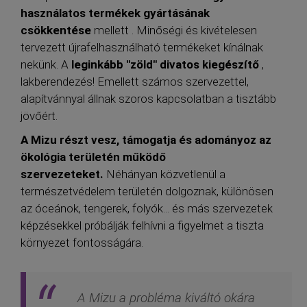
használatos termékek gyártásának
csökkentése
mellett . Minőségi és kivételesen
tervezett újrafelhasználható termékeket kínálnak
nekünk. A
leginkább "zöld" divatos kiegészítő
,
lakberendezés! Emellett számos szervezettel,
alapítvánnyal állnak szoros kapcsolatban a tisztább
jövőért.
A Mizu részt vesz, támogatja és adományoz az
ökológia területén működő
szervezeteket.
Néhányan közvetlenül a
természetvédelem területén dolgoznak, különösen
az óceánok, tengerek, folyók... és más szervezetek
képzésekkel próbálják felhívni a figyelmet a tiszta
környezet fontosságára.
A Mizu a probléma kiváltó okára