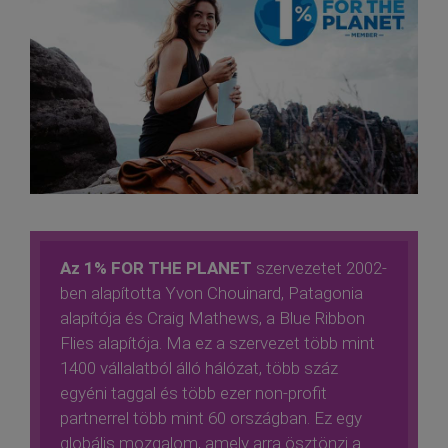
Az 1% FOR THE PLANET
szervezetet 2002-
ben alapította Yvon Chouinard, Patagonia
alapítója és Craig Mathews, a Blue Ribbon
Flies alapítója. Ma ez a szervezet több mint
1400 vállalatból álló hálózat, több száz
egyéni taggal és több ezer non-profit
partnerrel több mint 60 országban. Ez egy
globális mozgalom, amely arra ösztönzi a