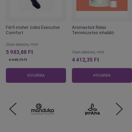
Férfi moher zokni Executive
Aromastick Relax
Comfort
Természetes inhaláló
Olyan alacsony, mint
5 983,88 Ft
Olyan alacsony, mint
4 412,35 Ft
6 648,75 Ft
Normál
ár
KOSÁRBA
KOSÁRBA