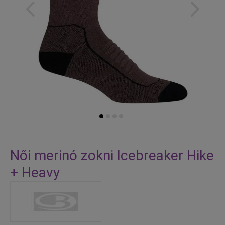
Skip
to
Női merinó zokni Icebreaker Hike
the
+ Heavy
beginning
of
the
images
gallery