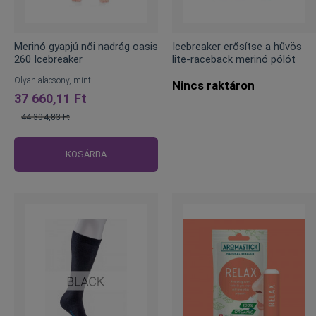
Merinó gyapjú női nadrág oasis
Icebreaker erősítse a hűvös
260 Icebreaker
lite-raceback merinó pólót
Olyan alacsony, mint
Nincs raktáron
37 660,11 Ft
44 304,83 Ft
Normál
ár
KOSÁRBA