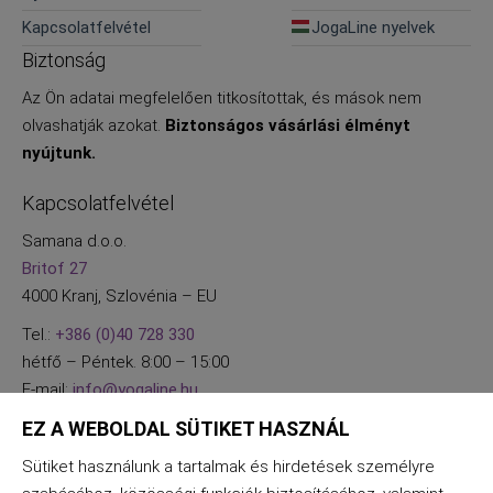
Kérdések
Kapcsolatfelvétel
JogaLine nyelvek
Biztonság
Az Ön adatai megfelelően titkosítottak, és mások nem
olvashatják azokat.
Biztonságos vásárlási élményt
nyújtunk.
Kapcsolatfelvétel
Samana d.o.o.
Britof 27
4000 Kranj, Szlovénia – EU
Tel.:
+386 (0)40 728 330
hétfő – Péntek. 8:00 – 15:00
E-mail:
info@yogaline.hu
EZ A WEBOLDAL SÜTIKET HASZNÁL
Sütiket használunk a tartalmak és hirdetések személyre