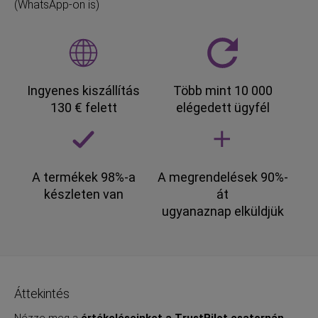
(WhatsApp-on is)
Ingyenes kiszállítás
Több mint 10 000
130 € felett
elégedett ügyfél
A termékek 98%-a
A megrendelések 90%-
készleten van
át
ugyanaznap elküldjük
Áttekintés