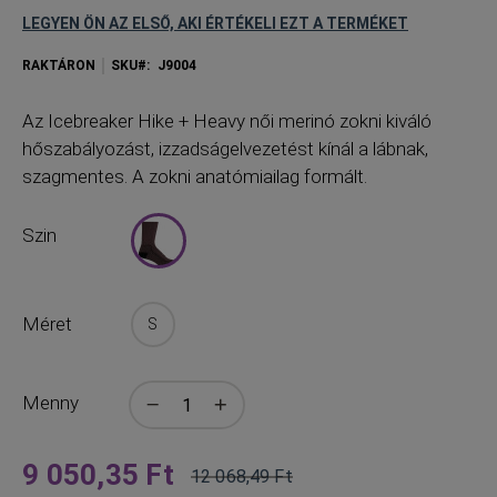
LEGYEN ÖN AZ ELSŐ, AKI ÉRTÉKELI EZT A TERMÉKET
RAKTÁRON
SKU
J9004
Az
Icebreaker Hike + Heavy női merinó zokni kiváló
hőszabályozást, izzadságelvezetést kínál a lábnak,
szagmentes. A zokni anatómiailag formált.
Szin
Méret
S
Menny
9 050,35 Ft
12 068,49 Ft
Olyan
Normál