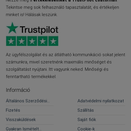
Nézze meg a
értékeléseinket a TrustPilot csatornán
.
Tekintse meg sok felhasználó tapasztalatát, és értékeljen
minket is! Hálásak leszünk.
Az ügyfélszolgálat és az átlátható kommunikáció sokat jelent
számunkra, mivel szeretnénk maximális minőséget és
szolgáltatást nyújtani. Itt vagyunk neked. Minőségi és
fenntartható termékekkel.
Információ
Általános Szerződési
Adatvédelmi nyilatkozat
Feltételek
Fizetés
Szállítás
Visszaküldések
Saját fiók
Gyakran Ismételt
Cookie-k