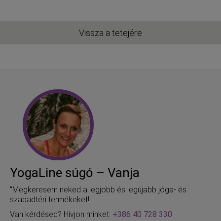
Vissza a tetejére
YogaLine súgó – Vanja
"Megkeresem neked a legjobb és legújabb jóga- és
szabadtéri termékeket!"
Van kérdésed? Hívjon minket:
+386 40 728 330