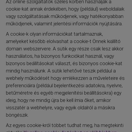
Az online szolgáltatók széles körben használják a
cookie-kat annak érdekében, hogy (például) weboldalaik
vagy szolgáltatásaik működjenek, vagy hatékonyabban
működjenek, valamint jelentési információk nyújtására.
A cookie-k olyan információkat tartalmaznak,
amelyeket később elolvashat a cookie-t Önnek kiállító
domain webszervere. A sütik egy része csak lesz akkor
használatos, ha bizonyos funkciókat használ, vagy
bizonyos beállításokat választ, és bizonyos cookie-kat
mindig használunk. A sütik lehetővé teszik például a
webhely működését hogy emlékezzen a műveleteire és
preferenciáira (például bejelentkezési adatokra, nyelvre,
betűméretre és egyéb megjelenítési beállításokra) egy
ideig, hogy ne mindig újra be kell írnia őket, amikor
visszatér a webhelyre, vagy egyik oldalról a másikra
böngészik.
Az egyes cookie-król többet tudhat meg, ha megtekinti