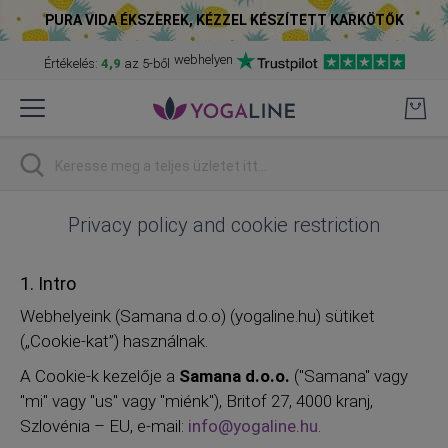
PURA VIDA ÉKSZEREK, KÉZZEL KÉSZÍTETT KARKÖTŐK
webhelyen
Értékelés:
4,9
az 5-ből
Skip
to
Content
Keresés
Privacy policy and cookie restriction
1. Intro
Webhelyeink (Samana d.o.o) (yogaline.hu) sütiket
(„Cookie-kat”) használnak.
A Cookie-k kezelője a
Samana d.o.o.
("Samana" vagy
"mi" vagy "us" vagy "miénk"), Britof 27, 4000 kranj,
Szlovénia – EU, e-mail:
info@yogaline.hu
.