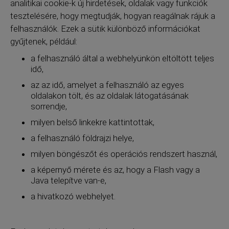
analitikai cookie-k új hirdetések, oldalak vagy funkciók
tesztelésére, hogy megtudják, hogyan reagálnak rájuk a
felhasználók. Ezek a sütik különböző információkat
gyűjtenek, például:
a felhasználó által a webhelyünkön eltöltött teljes
idő,
az az idő, amelyet a felhasználó az egyes
oldalakon tölt, és az oldalak látogatásának
sorrendje,
milyen belső linkekre kattintottak,
a felhasználó földrajzi helye,
milyen böngészőt és operációs rendszert használ,
a képernyő mérete és az, hogy a Flash vagy a
Java telepítve van-e,
a hivatkozó webhelyet.