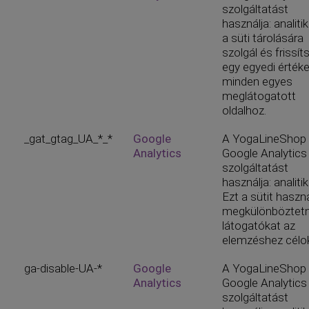
szolgáltatást
használja: analitik
a süti tárolására
szolgál és frissít
egy egyedi értéke
minden egyes
meglátogatott
oldalhoz.
_gat_gtag_UA_*_*
Google
A YogaLineShop
Analytics
Google Analytics
szolgáltatást
használja: analitik
Ezt a sütit haszná
megkülönböztetn
látogatókat az
elemzéshez célok
ga-disable-UA-*
Google
A YogaLineShop
Analytics
Google Analytics
szolgáltatást