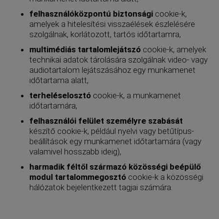
felhasználóközpontú biztonsági
cookie-k,
amelyek a hitelesítési visszaélések észlelésére
szolgálnak, korlátozott, tartós időtartamra,
multimédiás tartalomlejátszó
cookie-k, amelyek
technikai adatok tárolására szolgálnak video- vagy
audiotartalom lejátszásához egy munkamenet
időtartama alatt,
terheléselosztó
cookie-k, a munkamenet
időtartamára,
felhasználói felület személyre szabását
készítő cookie-k, például nyelvi vagy betűtípus-
beállítások egy munkamenet időtartamára (vagy
valamivel hosszabb ideig),
harmadik féltől származó közösségi beépülő
modul tartalommegosztó
cookie-k a közösségi
hálózatok bejelentkezett tagjai számára.