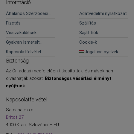
Információ
Általános Szerződési
Adatvédelmi nyilatkozat
Feltételek
Fizetés
Szállítás
Visszaküldések
Saját fiók
Gyakran Ismételt
Cookie-k
Kérdések
Kapcsolatfelvétel
JogaLine nyelvek
Biztonság
Az Ön adatai megfelelően titkosítottak, és mások nem
olvashatják azokat.
Biztonságos vásárlási élményt
nyújtunk.
Kapcsolatfelvétel
Samana d.o.o.
Britof 27
4000 Kranj, Szlovénia – EU