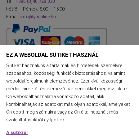
Tel.:
+386 (0)40 728 330
hétfő – Péntek. 8:00 – 15:00
E-mail:
info@yogaline.hu
EZ A WEBOLDAL SÜTIKET HASZNÁL
Sütiket használunk a tartalmak és hirdetések személyre
szabásához, közösségi funkciók biztosításához, valamint
weboldalforgalmunk elemzéséhez. Ezenkívül közösségi
média-, hirdető- és elemező partnereinkkel megosztjuk az
Vissza a tetejére
Ön weboldalhasználatra vonatkozó adatait, akik
kombinálhatják az adatokat más olyan adatokkal, amelyeket
Ön adott meg számukra vagy az Ön által használt más
szolgáltatásokból gyűjtöttek.
A sütikről