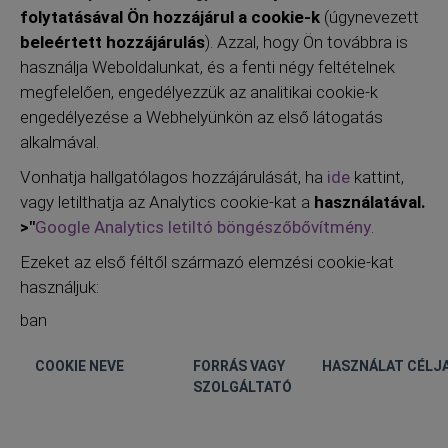
folytatásával Ön hozzájárul a cookie-k
(úgynevezett
beleértett hozzájárulás
). Azzal, hogy Ön továbbra is
használja Weboldalunkat, és a fenti négy feltételnek
megfelelően, engedélyezzük az analitikai cookie-k
engedélyezése a Webhelyünkön az első látogatás
alkalmával.
Vonhatja hallgatólagos hozzájárulását, ha
ide
kattint,
vagy letilthatja az Analytics cookie-kat a
használatával.
>"
Google Analytics letiltó böngészőbővítmény
.
Ezeket az első féltől származó elemzési cookie-kat
használjuk:
ban
COOKIE NEVE
FORRÁS VAGY
HASZNÁLAT CÉLJ
SZOLGÁLTATÓ