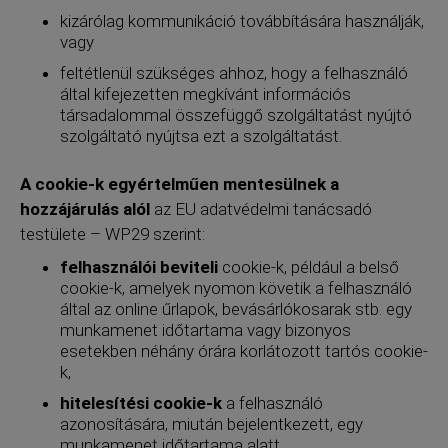
kizárólag kommunikáció továbbítására használják,
vagy
feltétlenül szükséges ahhoz, hogy a felhasználó
által kifejezetten megkívánt információs
társadalommal összefüggő szolgáltatást nyújtó
szolgáltató nyújtsa ezt a szolgáltatást.
A cookie-k egyértelműen mentesülnek a
hozzájárulás alól
az EU adatvédelmi tanácsadó
testülete – WP29 szerint:
felhasználói beviteli
cookie-k, például a belső
cookie-k, amelyek nyomon követik a felhasználó
által az online űrlapok, bevásárlókosarak stb. egy
munkamenet időtartama vagy bizonyos
esetekben néhány órára korlátozott tartós cookie-
k,
hitelesítési cookie-k
a felhasználó
azonosítására, miután bejelentkezett, egy
munkamenet időtartama alatt,