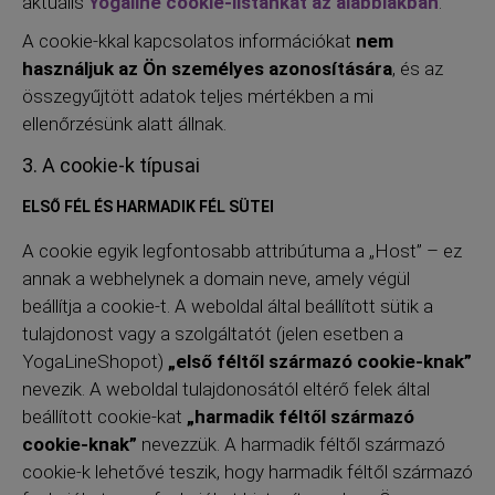
aktuális
Yogaline cookie-listánkat az alábbiakban
.
A cookie-kkal kapcsolatos információkat
nem
használjuk az Ön személyes azonosítására
, és az
összegyűjtött adatok teljes mértékben a mi
ellenőrzésünk alatt állnak.
3. A cookie-k típusai
ELSŐ FÉL ÉS HARMADIK FÉL SÜTEI
A cookie egyik legfontosabb attribútuma a „Host” – ez
annak a webhelynek a domain neve, amely végül
beállítja a cookie-t. A weboldal által beállított sütik a
tulajdonost vagy a szolgáltatót (jelen esetben a
YogaLineShopot)
„első féltől származó cookie-knak”
nevezik. A weboldal tulajdonosától eltérő felek által
beállított cookie-kat
„harmadik féltől származó
cookie-knak”
nevezzük. A harmadik féltől származó
cookie-k lehetővé teszik, hogy harmadik féltől származó