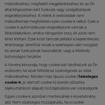
működéséhez, megfelelő megjelenítéséhez és az Ön
által kifejezetten kért funkciók vagy szolgáltatások
engedélyezéséhez. A miénk A weboldalak nem
működhetnek megfelelően ezen cookie-k nélkül. Ezek a
cookie-k automatikusan engedélyezve vannak a
Weboldalunkon, amikor látogatást tesz, és azok nem
lehet letiltani. Ezek közé tartozik például a bejelentkezés
lehetősége, lehetővé teszik a webhelyen való mozgást
és annak funkcióinak használatát, vagy a Webhely
biztonságos területei.
A törvény kimondja, hogy cookie-kat tárolhatunk az Ön
eszközén, ha azok feltétlenül szükségesek az oldal
működéséhez. Minden más típusú cookie (
felesleges
cookie-k
; pl. elemző cookie-k) esetén előzetes
tájékoztatáson alapuló hozzájárulásra van szükségünk.
Egyes cookie-k azonban mentesülnek e követelmény
alól. Nem szükséges hozzájárulás, ha a cookie: