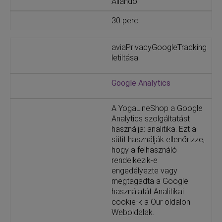
Állandó
30 perc
aviaPrivacyGoogleTracking
letiltása
Google Analytics
A YogaLineShop a Google
Analytics szolgáltatást
használja: analitika. Ezt a
sütit használják ellenőrizze,
hogy a felhasználó
rendelkezik-e
engedélyezte vagy
megtagadta a Google
használatát Analitikai
cookie-k a Our oldalon
Weboldalak.