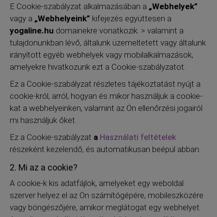
E Cookie-szabályzat alkalmazásában a
„Webhelyek”
vagy a
„Webhelyeink”
kifejezés együttesen a
yogaline.hu
domainekre vonatkozik. > valamint a
tulajdonunkban lévő, általunk üzemeltetett vagy általunk
irányított egyéb webhelyek vagy mobilalkalmazások,
amelyekre hivatkozunk ezt a Cookie-szabályzatot.
Ez a Cookie-szabályzat részletes tájékoztatást nyújt a
cookie-król, arról, hogyan és mikor használjuk a cookie-
kat a webhelyeinken, valamint az Ön ellenőrzési jogairól
mi használjuk őket.
Ez a Cookie-szabályzat
a
Használati feltételek
részeként kezelendő, és automatikusan beépül abban.
2. Mi az a cookie?
A cookie-k kis adatfájlok, amelyeket egy weboldal
szerver helyez el az Ön számítógépére, mobileszközére
vagy böngészőjére, amikor meglátogat egy webhelyet.