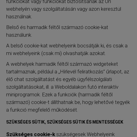
funkciókat vagy funkciókat biztosítsanak az Ön
webhelyén vagy szolgáltatásán vagy azon keresztül
használnak.
Belső és harmadik féltől származó cookie-kat
használunk.
A belső cookie-kat webhelyeink bocsátják ki, és csak a
mi webhelyeink (csak mi) olvashatják azokat.
A webhelyek harmadik féltől származó widgeteket
tartalmaznak, például a „Hírlevél feliratkozás” űrlapot, az
élő chat szolgáltatást és egyéb ügyfélszolgálati
szolgáltatásokat, ill. a Weboldalakon futó interaktív
miniprogramok. Ezek a funkciók (harmadik féltől
származó) cookie-t állíthatnak be, hogy lehetővé tegyék
a funkció megfelelő működését.
SZÜKSÉGES SÜTIK, SZÜKSÉGES SÜTIK ÉS MENTESSÉGEK
Szükséges cookie-k
szükségesek Webhelyeink