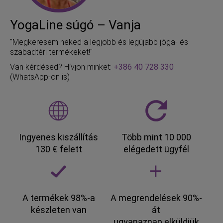
YogaLine súgó – Vanja
"Megkeresem neked a legjobb és legújabb jóga- és
szabadtéri termékeket!"
Van kérdésed? Hívjon minket:
+386 40 728 330
(WhatsApp-on is)
Ingyenes kiszállítás
Több mint 10 000
130 € felett
elégedett ügyfél
A termékek 98%-a
A megrendelések 90%-
készleten van
át
ugyanaznap elküldjük