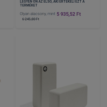
LEGYEN ÖN AZ ELSŐ, AKI ÉRTÉKELI EZT A
TERMÉKET
Olyan alacsony, mint
5 935,52 Ft
6 245,80 Ft
Normál
ár
KOSÁRBA