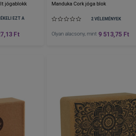
lt jógablokk
Manduka Cork jóga blok
ÉKELI EZT A
2
VÉLEMÉNYEK
7,13 Ft
Olyan alacsony, mint
9 513,75 Ft
KOSÁRBA