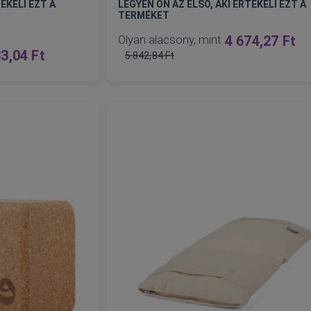
ÉKELI EZT A
LEGYEN ÖN AZ ELSŐ, AKI ÉRTÉKELI EZT A
TERMÉKET
Olyan alacsony, mint
4 674,27 Ft
3,04 Ft
5 842,84 Ft
Normál
ár
KOSÁRBA