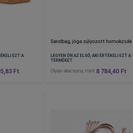
Sandbag, jóga súlyozott homokzsák
ÉKELI EZT A
LEGYEN ÖN AZ ELSŐ, AKI ÉRTÉKELI EZT A
TERMÉKET
5,83 Ft
Olyan alacsony, mint
8 784,40 Ft
KOSÁRBA