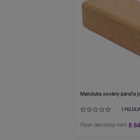
Manduka sovány parafa j
1
FELÜLV
Olyan alacsony, mint
8 84
KOSÁRBA