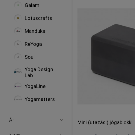
Gaiam
Lotuscrafts
Manduka
ReYoga
Soul
Yoga Design
Lab
YogaLine
Yogamatters
Ár
Mini (utazási) jógablokk