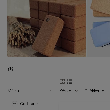
Nézet
Szűrők
Márka
Készlet
Csökkentett
CorkLane