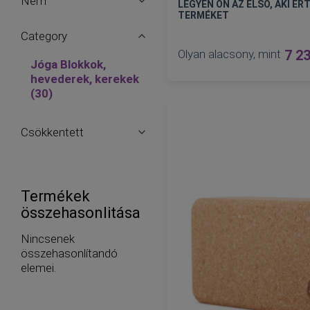
Nem
LEGYEN ÖN AZ ELSŐ, AKI ÉRT
TERMÉKET
Category
Olyan alacsony, mint
7 23
Jóga Blokkok,
hevederek, kerekek
tételeket
30
Csökkentett
KOSÁRBA
Termékek
összehasonlitása
Nincsenek
összehasonlítandó
elemei.