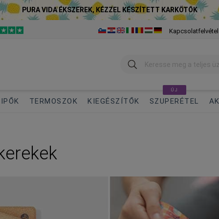
PURA VIDA ÉKSZEREK, KÉZZEL KÉSZÍTETT KARKÖTŐK
Kapcsolatfelvétel
Keresés
ÚJ
IPŐK
TERMOSZOK
KIEGÉSZÍTŐK
SZUPERÉTEL
AK
kerekek