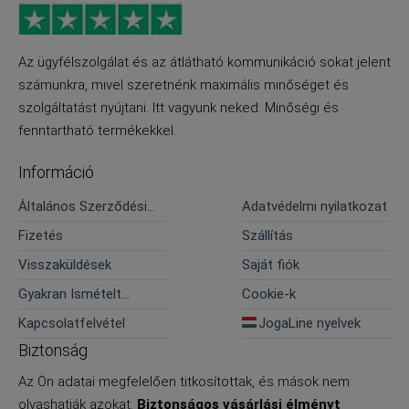
Az ügyfélszolgálat és az átlátható kommunikáció sokat jelent
számunkra, mivel szeretnénk maximális minőséget és
szolgáltatást nyújtani. Itt vagyunk neked. Minőségi és
fenntartható termékekkel.
Információ
Általános Szerződési
Adatvédelmi nyilatkozat
Feltételek
Fizetés
Szállítás
Visszaküldések
Saját fiók
Gyakran Ismételt
Cookie-k
Kérdések
Kapcsolatfelvétel
JogaLine nyelvek
Biztonság
Az Ön adatai megfelelően titkosítottak, és mások nem
olvashatják azokat.
Biztonságos vásárlási élményt