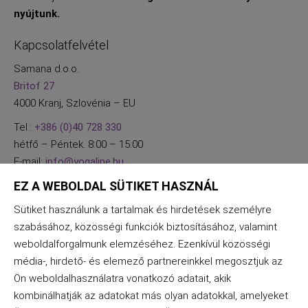
nyújtunk.
Kapcsolatfelvétel
Samana d.o.o.
Britof 27
4000 Kranj, Szlovénia – EU
Tel.:
+386 (0)40 728 330
hétfő – Péntek. 8:00 – 15:00
E-mail:
info@yogaline.hu
EZ A WEBOLDAL SÜTIKET HASZNÁL
Sütiket használunk a tartalmak és hirdetések személyre
szabásához, közösségi funkciók biztosításához, valamint
weboldalforgalmunk elemzéséhez. Ezenkívül közösségi
média-, hirdető- és elemező partnereinkkel megosztjuk az
Ön weboldalhasználatra vonatkozó adatait, akik
kombinálhatják az adatokat más olyan adatokkal, amelyeket