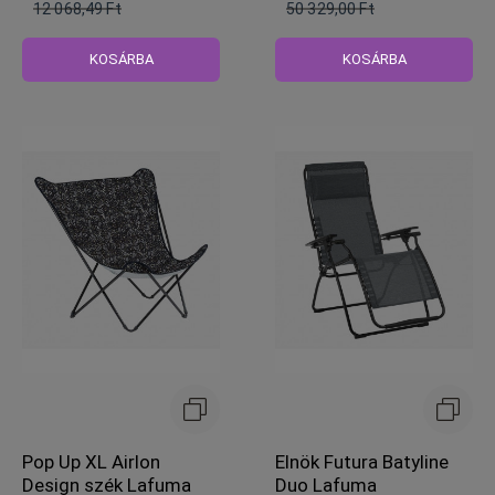
12 068,49 Ft
50 329,00 Ft
Normál
Normál
ár
ár
KOSÁRBA
KOSÁRBA
Pop Up XL Airlon
Elnök Futura Batyline
Design szék Lafuma
Duo Lafuma