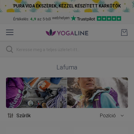
PURA VIDA ÉKSZEREK, KÉZZEL KÉSZÍTETT KARKÖTŐK
webhelyen
Értékelés:
4,9
az 5-ből
Skip
to
Content
Keresés
Lafuma
Szűrők
Pozíció