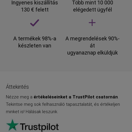
Ingyenes kiszállítás
Több mint 10 000
130 € felett
elégedett ügyfél
A termékek 98%-a
A megrendelések 90%-
készleten van
át
ugyanaznap elküldjük
Áttekintés
Nézze meg a
értékeléseinket a TrustPilot csatornán
.
Tekintse meg sok felhasználó tapasztalatát, és értékeljen
minket is! Hálásak leszünk.