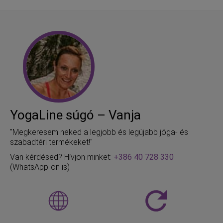
YogaLine súgó – Vanja
"Megkeresem neked a legjobb és legújabb jóga- és
szabadtéri termékeket!"
Van kérdésed? Hívjon minket:
+386 40 728 330
(WhatsApp-on is)