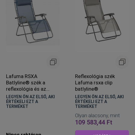
Lafuma RSXA
Reflexológia szék
Batlyline® szék a
Lafuma rsxa clip
reflexológia és az
batlyline®
otthoni kert számára
LEGYEN ÖN AZ ELSŐ, AKI
LEGYEN ÖN AZ ELSŐ, AKI
ÉRTÉKELI EZT A
ÉRTÉKELI EZT A
TERMÉKET
TERMÉKET
Olyan alacsony, mint
109 583,44 Ft
Nincs raktáron