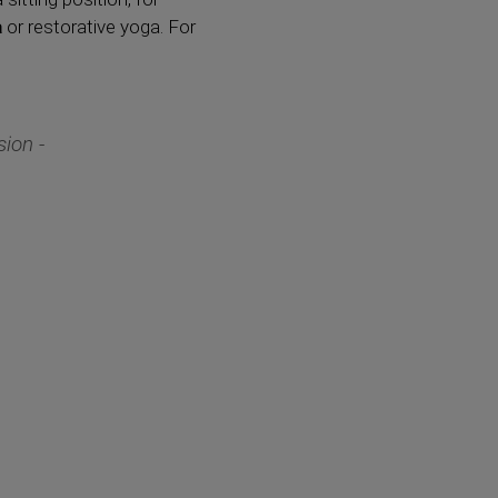
a
or restorative yoga. For
sion -