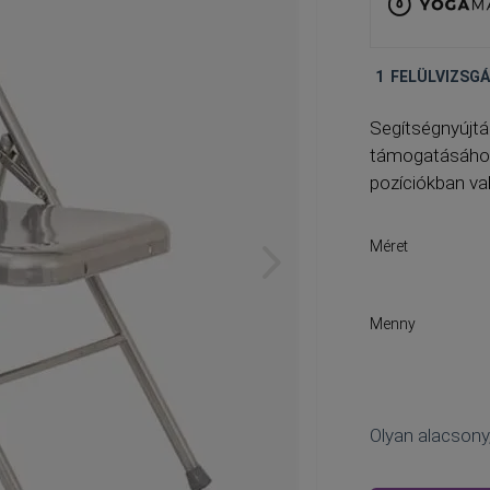
1
FELÜLVIZSG
Seg
ítségnyújtá
támogatásához.
pozíciókban v
Méret
Menny
Olyan alacsony