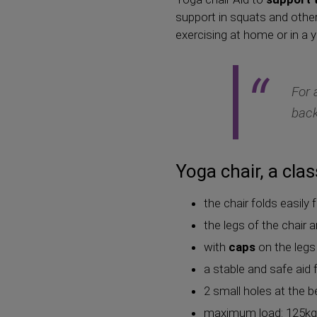
support in squats and other
exercising at home or in a 
For 
back
Yoga chair, a cla
the chair folds easily 
the legs of the chair 
with
caps
on the legs 
a stable and safe aid
2 small holes at the 
maximum load: 125k