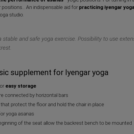
 positions... An indispensable aid for
practicing iyengar yog
yoga studio.
a stable and safe yoga exercise. Possibility to use exten
rest.
ssic supplement for Iyengar yoga
for
easy storage
are connected by horizontal bars
that protect the floor and hold the chair in place
 for yoga asanas
beginning of the seat allow the backrest bench to be mounted
g