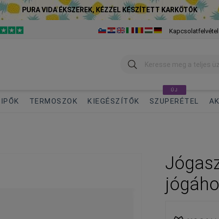
PURA VIDA ÉKSZEREK, KÉZZEL KÉSZÍTETT KARKÖTŐK
Kapcsolatfelvétel
Keresés
ÚJ
IPŐK
TERMOSZOK
KIEGÉSZÍTŐK
SZUPERÉTEL
AK
Jógasz
jógáh