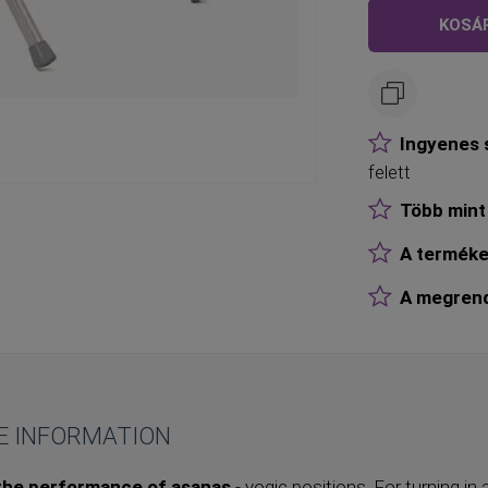
KOSÁ
Ingyenes s
felett
Több mint 
A terméke
A megrende
E INFORMATION
the performance of asanas
- yogic positions. For turning in a