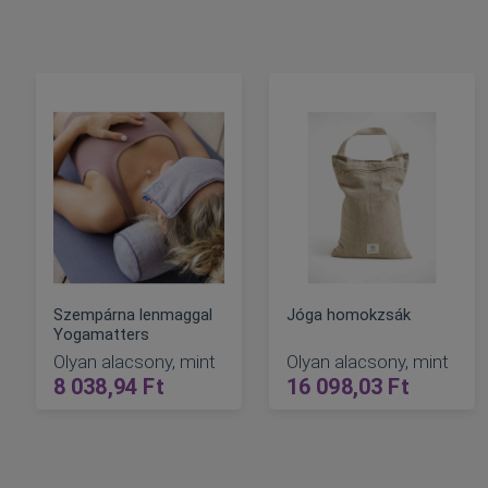
Szempárna lenmaggal
Jóga homokzsák
Yogamatters
Olyan alacsony, mint
Olyan alacsony, mint
8 038,94 Ft
16 098,03 Ft
KOSÁRBA
KOSÁRBA