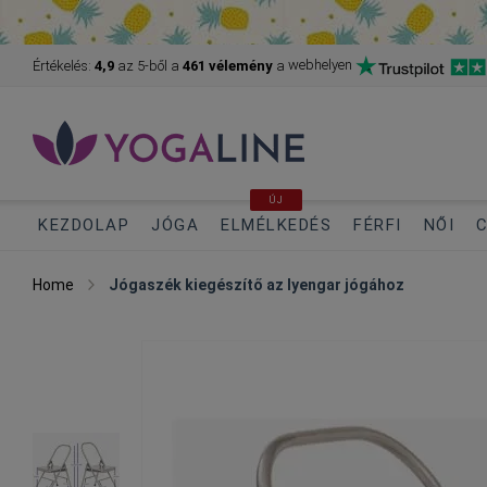
webhelyen
Értékelés:
4,9
az 5-ből
a
461 vélemény
a
ÚJ
KEZDOLAP
JÓGA
ELMÉLKEDÉS
FÉRFI
NŐI
C
Home
Jógaszék kiegészítő az Iyengar jógához
Skip
to
the
end
of
the
images