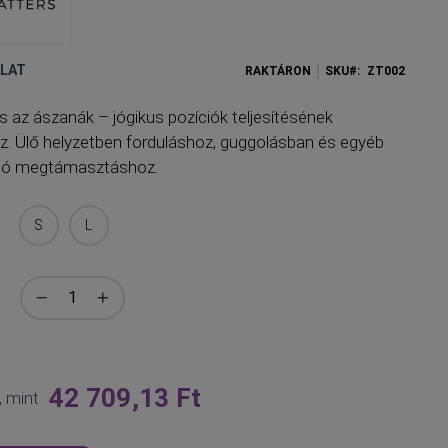
ÁLAT
RAKTÁRON
SKU
ZT002
s az ászanák – jógikus pozíciók teljesítésének
 Ülő helyzetben forduláshoz, guggolásban és egyéb
aló megtámasztáshoz.
S
L
42 709,13 Ft
, mint