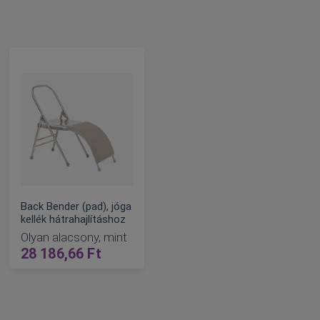
Back Bender (pad), jóga
kellék hátrahajlításhoz
Olyan alacsony, mint
28 186,66 Ft
KOSÁRBA