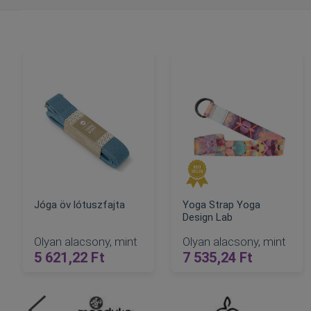
Jóga öv lótuszfajta
Yoga Strap Yoga
Design Lab
Olyan alacsony, mint
Olyan alacsony, mint
8 8
5 621,22 Ft
7 535,24 Ft
Nor
KOSÁRBA
KOSÁRBA