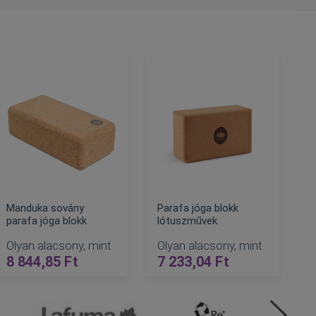
Manduka sovány
Parafa jóga blokk
parafa jóga blokk
lótuszművek
Olyan alacsony, mint
Olyan alacsony, mint
8 844,85 Ft
7 233,04 Ft
KOSÁRBA
KOSÁRBA