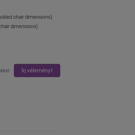
olded chair dimensions)
chair dimensions)
Írj véleményt
kkel