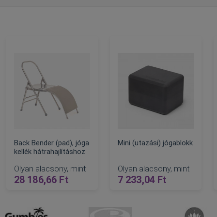
Back Bender (pad), jóga
Mini (utazási) jógablokk
kellék hátrahajlításhoz
Olyan alacsony, mint
Olyan alacsony, mint
65,00 Ft
28 186,66 Ft
7 233,04 Ft
mál ár
KOSÁRBA
KOSÁRBA