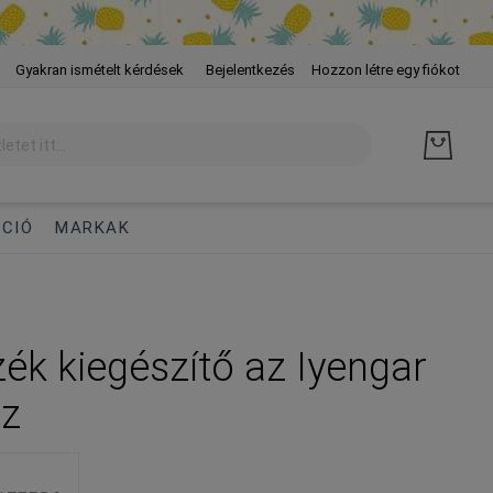
Skip
Gyakran ismételt kérdések
Bejelentkezés
Hozzon létre egy fiókot
to
Cont
CIÓ
MARKAK
ék kiegészítő az Iyengar
oz