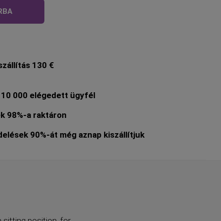
RBA
zállítás 130 €
10 000 elégedett ügyfél
k 98%-a raktáron
lések 90%-át még aznap kiszállítjuk
 sitting position, for