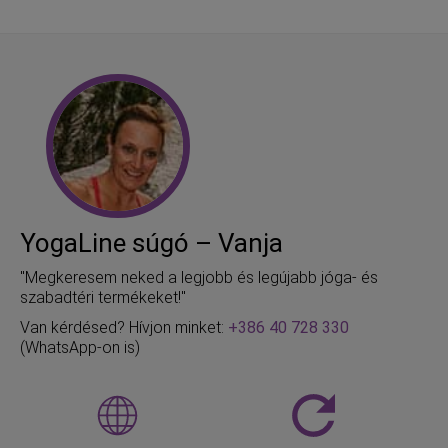
YogaLine súgó – Vanja
"Megkeresem neked a legjobb és legújabb jóga- és
szabadtéri termékeket!"
Van kérdésed? Hívjon minket:
+386 40 728 330
(WhatsApp-on is)