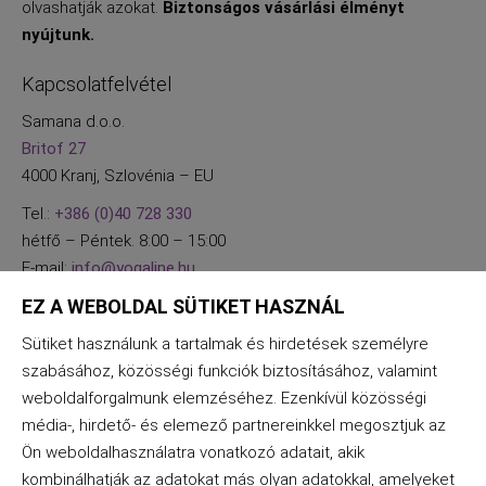
olvashatják azokat.
Biztonságos vásárlási élményt
nyújtunk.
Kapcsolatfelvétel
Samana d.o.o.
Britof 27
4000 Kranj, Szlovénia – EU
Tel.:
+386 (0)40 728 330
hétfő – Péntek. 8:00 – 15:00
E-mail:
info@yogaline.hu
EZ A WEBOLDAL SÜTIKET HASZNÁL
Sütiket használunk a tartalmak és hirdetések személyre
szabásához, közösségi funkciók biztosításához, valamint
weboldalforgalmunk elemzéséhez. Ezenkívül közösségi
média-, hirdető- és elemező partnereinkkel megosztjuk az
Ön weboldalhasználatra vonatkozó adatait, akik
kombinálhatják az adatokat más olyan adatokkal, amelyeket