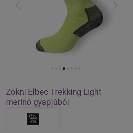
Skip
to
Zokni Elbec Trekking Light
the
merinó gyapjúból
beginning
of
the
images
gallery