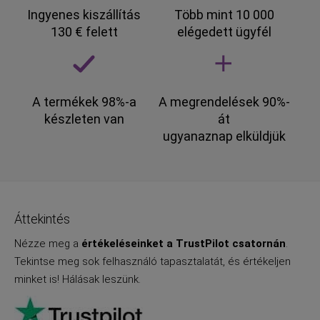
Ingyenes kiszállítás
Több mint 10 000
130 € felett
elégedett ügyfél
A termékek 98%-a
A megrendelések 90%-
készleten van
át
ugyanaznap elküldjük
Áttekintés
Nézze meg a
értékeléseinket a TrustPilot csatornán
.
Tekintse meg sok felhasználó tapasztalatát, és értékeljen
minket is! Hálásak leszünk.