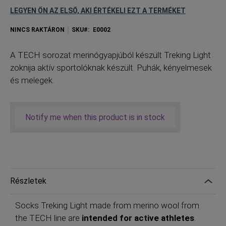
LEGYEN ÖN AZ ELSŐ, AKI ÉRTÉKELI EZT A TERMÉKET
NINCS RAKTÁRON
SKU
E0002
A
TECH sorozat merinógyapjúból készült Treking Light
zoknija aktív sportolóknak készült. Puhák, kényelmesek
és melegek.
Notify me when this product is in stock
Részletek
Socks Treking Light made from merino wool from
the TECH line are
intended for active athletes
.