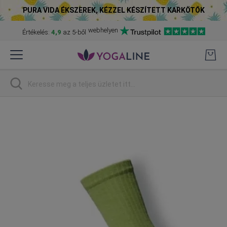
PURA VIDA ÉKSZEREK, KÉZZEL KÉSZÍTETT KARKÖTŐK
webhelyen
Értékelés:
4,9
az 5-ből
Skip
to
Content
Keresés
Skip
to
the
end
of
the
images
gallery