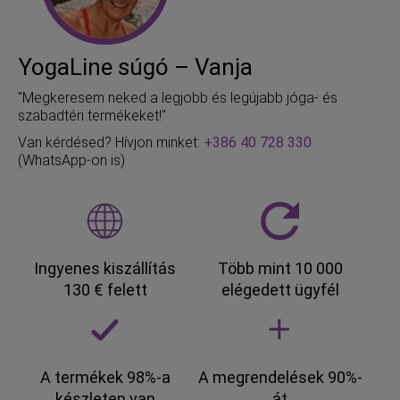
YogaLine súgó – Vanja
"Megkeresem neked a legjobb és legújabb jóga- és
szabadtéri termékeket!"
Van kérdésed? Hívjon minket:
+386 40 728 330
(WhatsApp-on is)
Ingyenes kiszállítás
Több mint 10 000
130 € felett
elégedett ügyfél
A termékek 98%-a
A megrendelések 90%-
készleten van
át