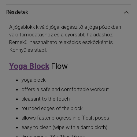
Részletek
A jógablokk kiváló jóga kiegészítő a jóga pózokban
való támogatáshoz és a gyorsabb haladáshoz.
Remekül használható relaxációs eszközként is.
Könnyű és stabil.
Yoga Block
Flow
yoga block
offers a safe and comfortable workout
pleasant to the touch
rounded edges of the block
allows faster progress in difficult poses
easy to clean (wipe with a damp cloth)
dimensions: 23 x 15 x 7.6 cm