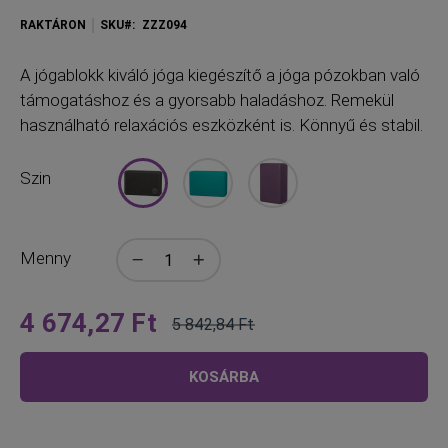
RAKTÁRON
SKU
ZZZ094
A jógablokk kiváló jóga kiegészítő a jóga pózokban való
támogatáshoz és a gyorsabb haladáshoz. Remekül
használható relaxációs eszközként is. Könnyű és stabil.
Szin
Menny
4 674,27 Ft
5 842,84 Ft
Olyan
Normál
alacsony,
ár
KOSÁRBA
mint