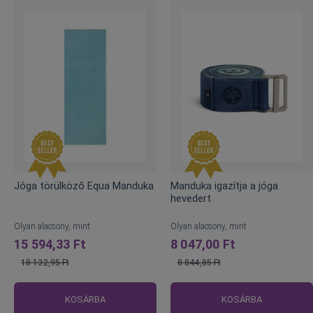
Jóga törülköző Equa Manduka
Manduka igazítja a jóga
hevedert
Olyan alacsony, mint
Olyan alacsony, mint
15 594,33 Ft
8 047,00 Ft
18 132,95 Ft
8 844,85 Ft
Normál
Normál
ár
ár
KOSÁRBA
KOSÁRBA