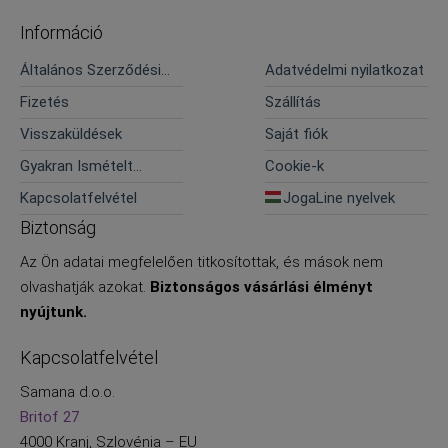
Információ
Általános Szerződési
Adatvédelmi nyilatkozat
Feltételek
Fizetés
Szállítás
Visszaküldések
Saját fiók
Gyakran Ismételt
Cookie-k
Kérdések
Kapcsolatfelvétel
JogaLine nyelvek
Biztonság
Az Ön adatai megfelelően titkosítottak, és mások nem
olvashatják azokat.
Biztonságos vásárlási élményt
nyújtunk.
Kapcsolatfelvétel
Samana d.o.o.
Britof 27
4000 Kranj, Szlovénia – EU