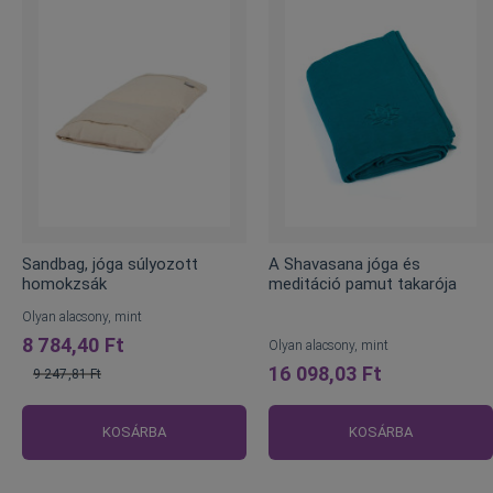
Sandbag, jóga súlyozott
A Shavasana jóga és
homokzsák
meditáció pamut takarója
Olyan alacsony, mint
8 784,40 Ft
Olyan alacsony, mint
16 098,03 Ft
9 247,81 Ft
Normál
ár
KOSÁRBA
KOSÁRBA