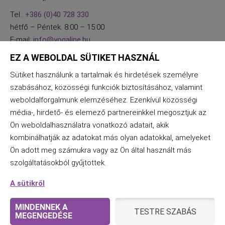
Tel.:
+386 (0)40 728 330
hétfő – Péntek. 8:00 – 15:00
E-mail:
info@yogaline.hu
EZ A WEBOLDAL SÜTIKET HASZNÁL
Sütiket használunk a tartalmak és hirdetések személyre
szabásához, közösségi funkciók biztosításához, valamint
weboldalforgalmunk elemzéséhez. Ezenkívül közösségi
média-, hirdető- és elemező partnereinkkel megosztjuk az
Ön weboldalhasználatra vonatkozó adatait, akik
kombinálhatják az adatokat más olyan adatokkal, amelyeket
Ön adott meg számukra vagy az Ön által használt más
szolgáltatásokból gyűjtöttek.
A sütikről
MINDENNEK A
TESTRE SZABÁS
MEGENGEDÉSE