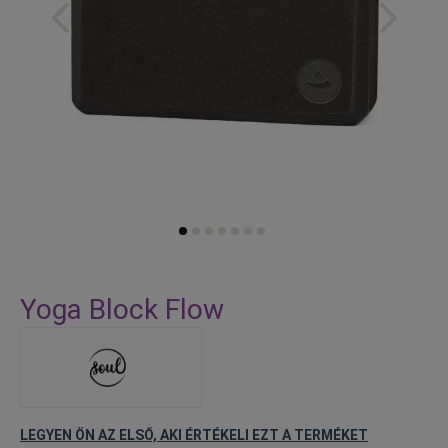
Skip
to
Yoga Block Flow
the
beginning
of
the
images
gallery
LEGYEN ÖN AZ ELSŐ, AKI ÉRTÉKELI EZT A TERMÉKET