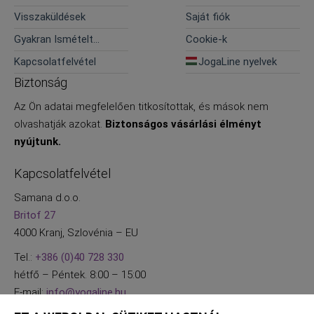
Visszaküldések
Saját fiók
Gyakran Ismételt
Cookie-k
Kérdések
Kapcsolatfelvétel
JogaLine nyelvek
Biztonság
Az Ön adatai megfelelően titkosítottak, és mások nem
olvashatják azokat.
Biztonságos vásárlási élményt
nyújtunk.
Kapcsolatfelvétel
Samana d.o.o.
Britof 27
4000 Kranj, Szlovénia – EU
Tel.:
+386 (0)40 728 330
hétfő – Péntek. 8:00 – 15:00
E-mail:
info@yogaline.hu