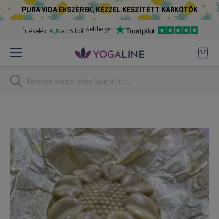
PURA VIDA ÉKSZEREK, KÉZZEL KÉSZÍTETT KARKÖTŐK
webhelyen
Értékelés:
4,9
az 5-ből
Skip
to
Content
Keresés
Skip
to
the
end
of
the
images
gallery