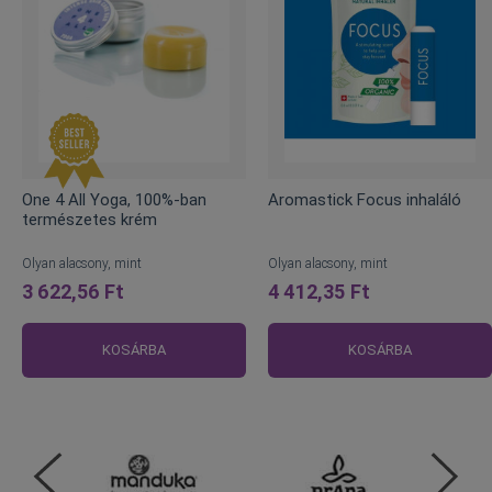
One 4 All Yoga, 100%-ban
Aromastick Focus inhaláló
természetes krém
Olyan alacsony, mint
Olyan alacsony, mint
3 622,56 Ft
4 412,35 Ft
KOSÁRBA
KOSÁRBA