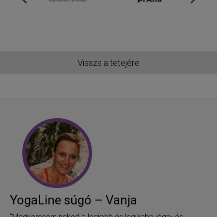
Vissza a tetejére
YogaLine súgó – Vanja
"Megkeresem neked a legjobb és legújabb jóga- és