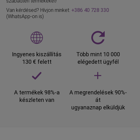
szabadtéri termékeket!"
Van kérdésed? Hívjon minket:
+386 40 728 330
(WhatsApp-on is)
Ingyenes kiszállítás
Több mint 10 000
130 € felett
elégedett ügyfél
A termékek 98%-a
A megrendelések 90%-
készleten van
át
ugyanaznap elküldjük