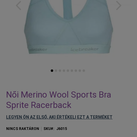
Skip
to
Női Merino Wool Sports Bra
the
Sprite Racerback
beginning
of
LEGYEN ÖN AZ ELSŐ, AKI ÉRTÉKELI EZT A TERMÉKET
the
images
NINCS RAKTÁRON
SKU
J6015
gallery