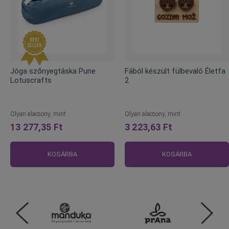
Jóga szőnyegtáska Pune
Fából készült fülbevaló Életfa
Lotuscrafts
2
Olyan alacsony, mint
Olyan alacsony, mint
13 277,35 Ft
3 223,63 Ft
KOSÁRBA
KOSÁRBA