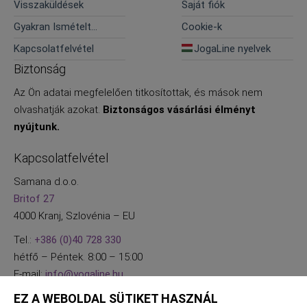
Visszaküldések
Saját fiók
Gyakran Ismételt
Cookie-k
Kérdések
Kapcsolatfelvétel
JogaLine nyelvek
Biztonság
Az Ön adatai megfelelően titkosítottak, és mások nem
olvashatják azokat.
Biztonságos vásárlási élményt
nyújtunk.
Kapcsolatfelvétel
Samana d.o.o.
Britof 27
4000 Kranj, Szlovénia – EU
Tel.:
+386 (0)40 728 330
hétfő – Péntek. 8:00 – 15:00
E-mail:
info@yogaline.hu
EZ A WEBOLDAL SÜTIKET HASZNÁL