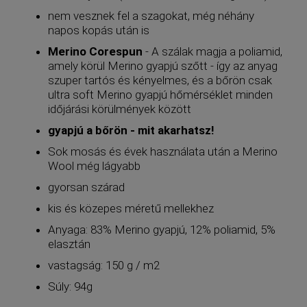
nem vesznek fel a szagokat, még néhány
napos kopás után is
Merino Corespun
- A szálak magja a poliamid,
amely körül Merino gyapjú szőtt - így az anyag
szuper tartós és kényelmes, és a bőrön csak
ultra soft Merino gyapjú
hőmérséklet minden
időjárási körülmények között
gyapjú a bőrön - mit akarhatsz!
Sok mosás és évek használata után a Merino
Wool még lágyabb
gyorsan szárad
kis és közepes méretű mellekhez
Anyaga: 83% Merino gyapjú, 12% poliamid, 5%
elasztán
vastagság: 150 g / m2
Súly: 94g