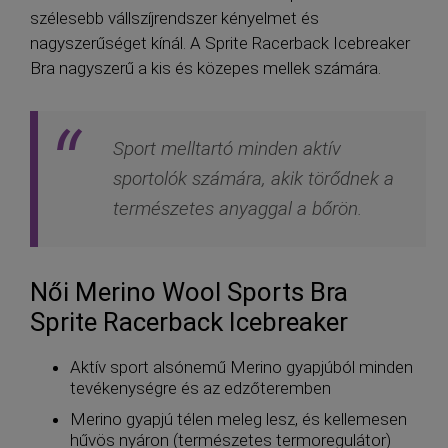
szélesebb vállszíjrendszer kényelmet és
nagyszerűséget kínál. A Sprite Racerback Icebreaker
Bra nagyszerű a kis és közepes mellek számára.
Sport melltartó minden aktív
sportolók számára, akik törődnek a
természetes anyaggal a bőrön.
Női Merino Wool Sports Bra
Sprite Racerback Icebreaker
Aktív sport alsónemű Merino gyapjúból minden
tevékenységre és az edzőteremben
Merino gyapjú télen meleg lesz, és kellemesen
hűvös nyáron (természetes termoregulátor)