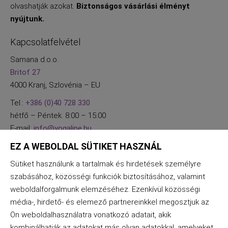
olvashatják azokat.
Biztonságos vásárlási élményt
nyújtunk.
Kapcsolatfelvétel
Samana d.o.o.
Britof 27
4000 Kranj, Szlovénia – EU
Tel.:
+386 (0)40 728 330
hétfő – Péntek. 8:00 – 15:00
E-mail:
info@yogaline.hu
EZ A WEBOLDAL SÜTIKET HASZNÁL
Sütiket használunk a tartalmak és hirdetések személyre
szabásához, közösségi funkciók biztosításához, valamint
weboldalforgalmunk elemzéséhez. Ezenkívül közösségi
média-, hirdető- és elemező partnereinkkel megosztjuk az
Ön weboldalhasználatra vonatkozó adatait, akik
kombinálhatják az adatokat más olyan adatokkal, amelyeket