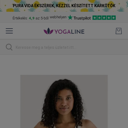
PURA VIDA ÉKSZEREK, KÉZZEL KÉSZÍTETT KARKÖTŐK
webhelyen
Értékelés:
4,9
az 5-ből
Skip
to
Content
Keresés
Skip
to
the
end
of
the
images
gallery