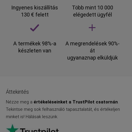
Ingyenes kiszállítás
Több mint 10 000
130 € felett
elégedett ügyfél
A termékek 98%-a
A megrendelések 90%-
készleten van
át
ugyanaznap elküldjük
Áttekintés
Nézze meg a
értékeléseinket a TrustPilot csatornán
.
Tekintse meg sok felhasználó tapasztalatát, és értékeljen
minket is! Hálásak leszünk.