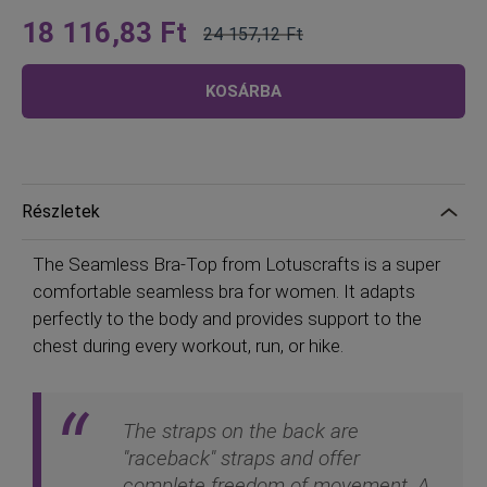
18 116,83 Ft
24 157,12 Ft
Olyan
Normál
alacsony,
ár
KOSÁRBA
mint
Részletek
The Seamless Bra-Top from Lotuscrafts is a super
comfortable seamless bra for women. It adapts
perfectly to the body and provides support to the
chest during every workout, run, or hike.
The straps on the back are
"raceback" straps and offer
complete freedom of movement. A