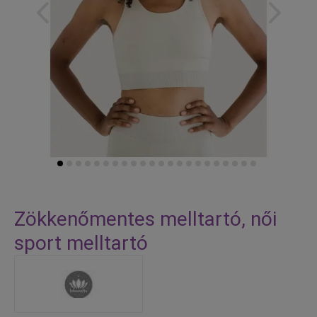
Skip
to
Zökkenőmentes melltartó, női
the
sport melltartó
beginning
of
the
images
gallery