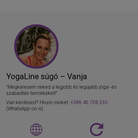
YogaLine súgó – Vanja
"Megkeresem neked a legjobb és legújabb jóga- és
szabadtéri termékeket!"
Van kérdésed? Hívjon minket:
+386 40 728 330
(WhatsApp-on is)