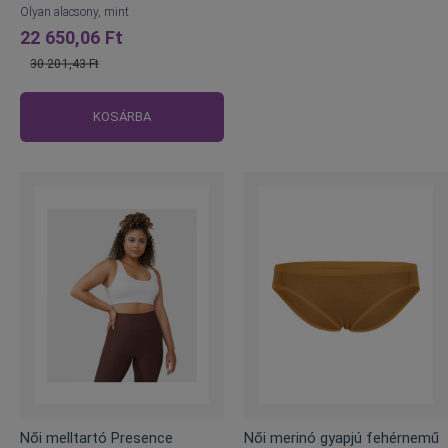
Olyan alacsony, mint
22 650,06 Ft
30 201,43 Ft
Normál
ár
KOSÁRBA
Női melltartó Presence
Női merinó gyapjú fehérnemű