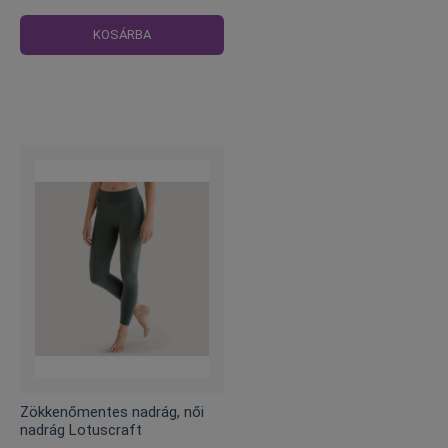
Normál
ár
KOSÁRBA
Zökkenőmentes nadrág, női
nadrág Lotuscraft