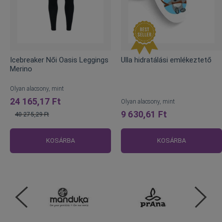
Icebreaker Női Oasis Leggings
Ulla hidratálási emlékeztető
Merino
Olyan alacsony, mint
24 165,17 Ft
Olyan alacsony, mint
9 630,61 Ft
40 275,29 Ft
Normál
ár
KOSÁRBA
KOSÁRBA