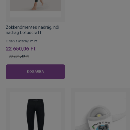
Zökkenőmentes nadrág, női
nadrág Lotuscraft
Olyan alacsony, mint
22 650,06 Ft
30 201,43 Ft
Normál
ár
KOSÁRBA