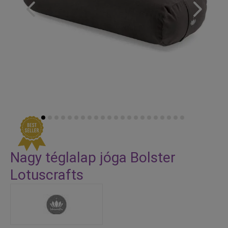
Skip
to
Nagy téglalap jóga Bolster
the
Lotuscrafts
beginning
of
the
images
gallery