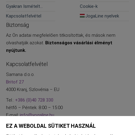
Gyakran Ismételt
Cookie-k
Kérdések
Kapcsolatfelvétel
JogaLine nyelvek
Biztonság
Az Ön adatai megfelelően titkosítottak, és mások nem
olvashatják azokat.
Biztonságos vásárlási élményt
nyújtunk.
Kapcsolatfelvétel
Samana d.o.o.
Britof 27
4000 Kranj, Szlovénia – EU
Tel.:
+386 (0)40 728 330
hétfő – Péntek. 8:00 – 15:00
E-mail:
info@yogaline.hu
EZ A WEBOLDAL SÜTIKET HASZNÁL