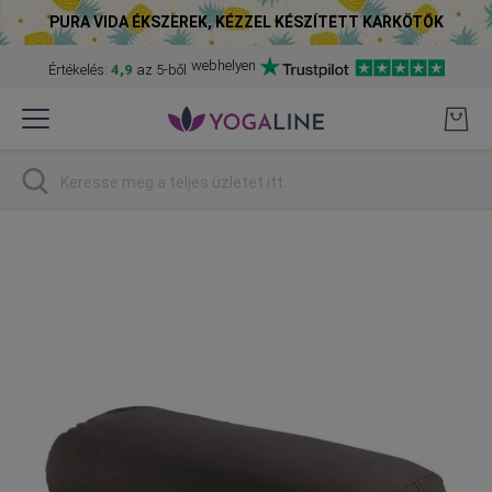
PURA VIDA ÉKSZEREK, KÉZZEL KÉSZÍTETT KARKÖTŐK
webhelyen
Értékelés:
4,9
az 5-ből
Skip
to
Content
Keresés
Skip
to
the
end
of
the
images
gallery