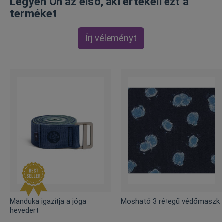
Legyen Ön az első, aki értékeli ezt a
terméket
Írj véleményt
Manduka igazítja a jóga
Mosható 3 rétegű védőmaszk
hevedert