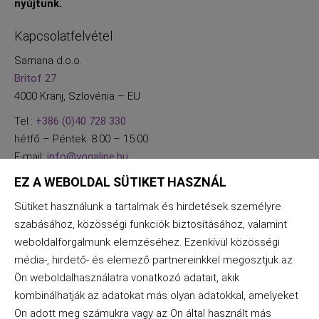
nyújtunk.
Kapcsolatfelvétel
Samana d.o.o.
Britof 27
4000 Kranj, Szlovénia – EU
Tel.:
+386 (0)40 728 330
hétfő – Péntek. 8:00 – 15:00
E-mail:
info@yogaline.hu
EZ A WEBOLDAL SÜTIKET HASZNÁL
Sütiket használunk a tartalmak és hirdetések személyre
szabásához, közösségi funkciók biztosításához, valamint
weboldalforgalmunk elemzéséhez. Ezenkívül közösségi
média-, hirdető- és elemező partnereinkkel megosztjuk az
Ön weboldalhasználatra vonatkozó adatait, akik
kombinálhatják az adatokat más olyan adatokkal, amelyeket
Ön adott meg számukra vagy az Ön által használt más