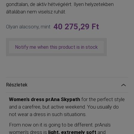
gondtalan, de aktív hétvégéért. Ilyen helyzetekben
általában nem viselsz ruhát.
40 275,29 Ft
Olyan alacsony, mint
Notify me when this product is in stock
Részletek
Women's dress prAna Skypath
for the perfect style
and a carefree, but active weekend. You usually do
not wear a dress in such situations.
From now on it is going to be different. prAna's
women's dress is
light, extremely soft
and