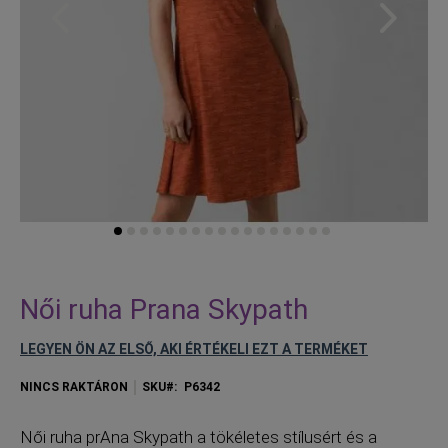
Skip
to
Női ruha Prana Skypath
the
beginning
LEGYEN ÖN AZ ELSŐ, AKI ÉRTÉKELI EZT A TERMÉKET
of
the
NINCS RAKTÁRON
SKU
P6342
images
gallery
N
ői ruha prAna Skypath a tökéletes stílusért és a