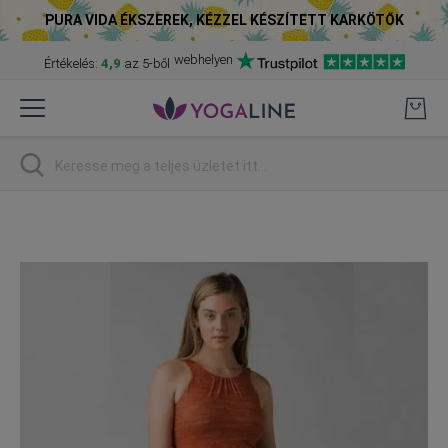
PURA VIDA ÉKSZEREK, KÉZZEL KÉSZÍTETT KARKÖTŐK
webhelyen
Értékelés:
4,9
az 5-ből
Skip
to
Content
Keresés
Skip
to
the
end
of
the
images
gallery