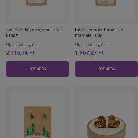
Ízesített kávé escobar eper
Kávé escobar honduras
keksz
marcala 100g
Olyan alacsony, mint
Olyan alacsony, mint
2 115,74 Ft
1 967,27 Ft
KOSÁRBA
KOSÁRBA