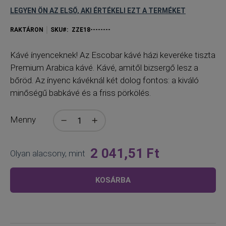
LEGYEN ÖN AZ ELSŐ, AKI ÉRTÉKELI EZT A TERMÉKET
RAKTÁRON
SKU
ZZE18--------
K
ávé ínyenceknek! Az Escobar kávé házi keveréke tiszta
Premium Arabica kávé. Kávé, amitől bizsergő lesz a
bőröd. Az ínyenc kávéknál két dolog fontos: a kiváló
minőségű babkávé és a friss pörkölés.
Menny
2 041,51 Ft
Olyan alacsony, mint
KOSÁRBA