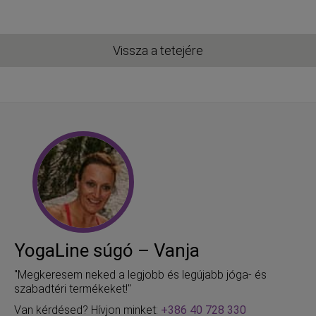
Vissza a tetejére
YogaLine súgó – Vanja
"Megkeresem neked a legjobb és legújabb jóga- és
szabadtéri termékeket!"
Van kérdésed? Hívjon minket:
+386 40 728 330