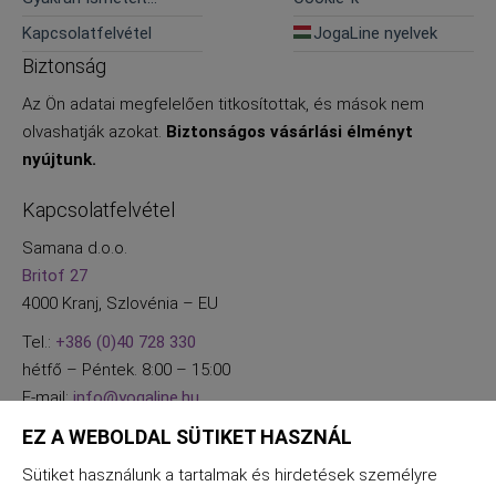
Kérdések
Kapcsolatfelvétel
JogaLine nyelvek
Biztonság
Az Ön adatai megfelelően titkosítottak, és mások nem
olvashatják azokat.
Biztonságos vásárlási élményt
nyújtunk.
Kapcsolatfelvétel
Samana d.o.o.
Britof 27
4000 Kranj, Szlovénia – EU
Tel.:
+386 (0)40 728 330
hétfő – Péntek. 8:00 – 15:00
E-mail:
info@yogaline.hu
EZ A WEBOLDAL SÜTIKET HASZNÁL
Sütiket használunk a tartalmak és hirdetések személyre