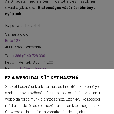
Az Ön adatai megfelelően titkosítottak, és mások nem
olvashatják azokat.
Biztonságos vásárlási élményt
nyújtunk.
Kapcsolatfelvétel
Samana d.o.o.
Britof 27
4000 Kranj, Szlovénia – EU
Tel.:
+386 (0)40 728 330
hétfő – Péntek. 8:00 – 15:00
E-mail:
info@yogaline.hu
EZ A WEBOLDAL SÜTIKET HASZNÁL
Sütiket használunk a tartalmak és hirdetések személyre
szabásához, közösségi funkciók biztosításához, valamint
weboldalforgalmunk elemzéséhez. Ezenkívül közösségi
média-, hirdető- és elemező partnereinkkel megosztjuk az
Ön weboldalhasználatra vonatkozó adatait, akik