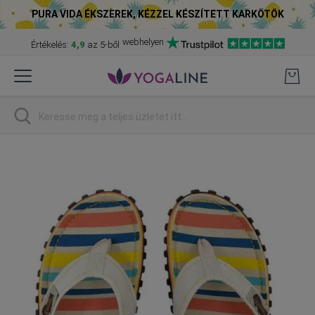
PURA VIDA ÉKSZEREK, KÉZZEL KÉSZÍTETT KARKÖTŐK
webhelyen
Értékelés:
4,9
az 5-ből
Skip
to
Content
Keresés
Skip
to
the
end
of
the
images
gallery