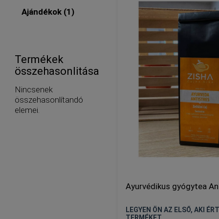
tétel
Ajándékok
1
Termékek
összehasonlitása
Nincsenek
összehasonlítandó
elemei.
Ayurvédikus gyógytea An
LEGYEN ÖN AZ ELSŐ, AKI ÉRT
TERMÉKET