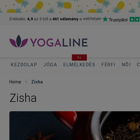
webhelyen
Értékelés:
4,9
az 5-ből
a
461 vélemény
a
ÚJ
KEZDOLAP
JÓGA
ELMÉLKEDÉS
FÉRFI
NŐI
C
Home
Zisha
Zisha