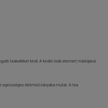
éb teakelléket kínál. A kiváló teák elismert márkájává
az egészséges életmód irányába mutat. A tea