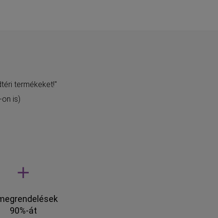
téri termékeket!"
on is)
megrendelések
90%-át