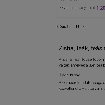
Olyan alacsony, mint
1 20
100 g
50 g
Előadás
36
oldalanként
KOSÁRBA
Zisha, teák, teás
A Zisha Tea House több min
váltak, amelyek a „Let tea
Teák ivása
Az emberek tudatossága az
közvetlenül a víz után, a má