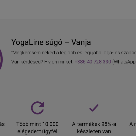
YogaLine súgó – Vanja
"Megkeresem neked a legjobb és legújabb jóga- és szabad
Van kérdésed? Hívjon minket:
+386 40 728 330
(WhatsApp-
tás
Több mint 10 000
A termékek 98%-a
A 
elégedett ügyfél
készleten van