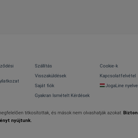
rződési
Szállítás
Cookie-k
Visszaküldések
Kapcsolatfelvétel
ilatkozat
Saját fiók
JogaLine nyelv
Gyakran Ismételt Kérdések
egfelelően titkosítottak, és mások nem olvashatják azokat.
Bizto
ényt nyújtunk.