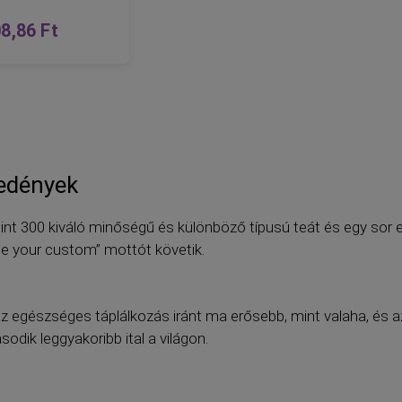
8,86 Ft
 edények
t 300 kiváló minőségű és különböző típusú teát és egy sor egy
 be your custom” mottót követik.
 egészséges táplálkozás iránt ma erősebb, mint valaha, és 
sodik leggyakoribb ital a világon.