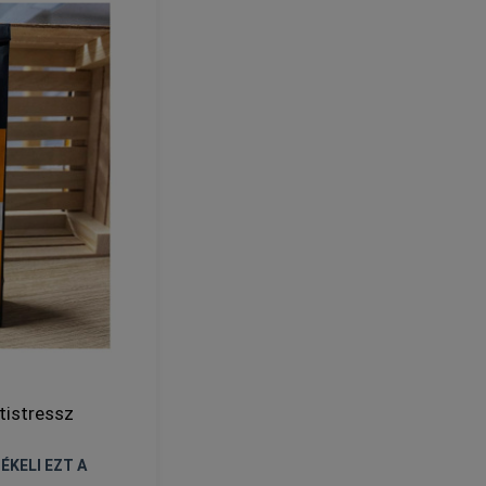
tistressz
ÉKELI EZT A