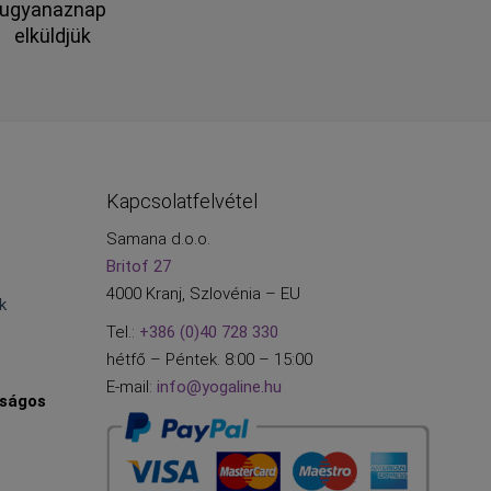
ugyanaznap
elküldjük
Kapcsolatfelvétel
Samana d.o.o.
Britof 27
4000 Kranj, Szlovénia – EU
ek
Tel.:
+386 (0)40 728 330
hétfő – Péntek. 8:00 – 15:00
E-mail:
info@yogaline.hu
nságos