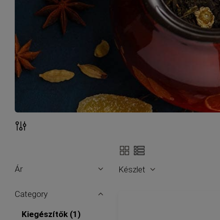
Nézet
Szűrők
Ár
Készlet
Category
tétel
Kiegészítők
1